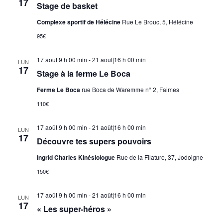
17
Stage de basket
Complexe sportif de Hélécine
Rue Le Brouc, 5, Hélécine
95€
17 août|9 h 00 min
-
21 août|16 h 00 min
LUN
17
Stage à la ferme Le Boca
Ferme Le Boca
rue Boca de Waremme n° 2, Faimes
110€
17 août|9 h 00 min
-
21 août|16 h 00 min
LUN
17
Découvre tes supers pouvoirs
Ingrid Charles Kinésiologue
Rue de la Filature, 37, Jodoigne
150€
17 août|9 h 00 min
-
21 août|16 h 00 min
LUN
17
« Les super-héros »