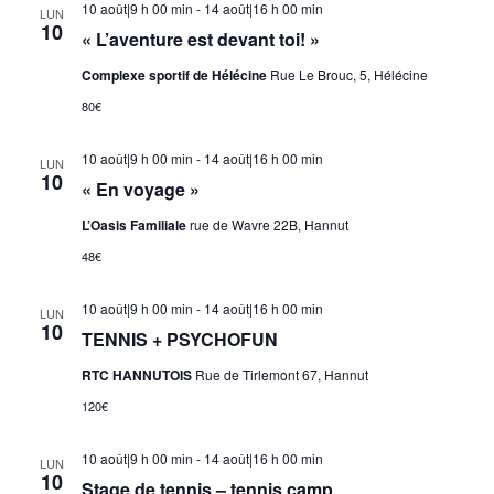
10 août|9 h 00 min
-
14 août|16 h 00 min
LUN
10
« L’aventure est devant toi! »
Complexe sportif de Hélécine
Rue Le Brouc, 5, Hélécine
80€
10 août|9 h 00 min
-
14 août|16 h 00 min
LUN
10
« En voyage »
L’Oasis Familiale
rue de Wavre 22B, Hannut
48€
10 août|9 h 00 min
-
14 août|16 h 00 min
LUN
10
TENNIS + PSYCHOFUN
RTC HANNUTOIS
Rue de Tirlemont 67, Hannut
120€
10 août|9 h 00 min
-
14 août|16 h 00 min
LUN
10
Stage de tennis – tennis camp