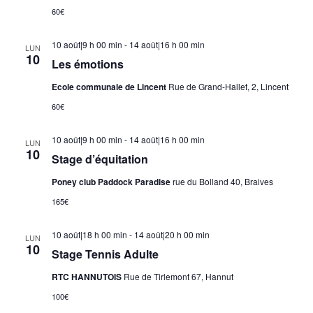
60€
10 août|9 h 00 min
-
14 août|16 h 00 min
LUN
10
Les émotions
Ecole communale de Lincent
Rue de Grand-Hallet, 2, Lincent
60€
10 août|9 h 00 min
-
14 août|16 h 00 min
LUN
10
Stage d’équitation
Poney club Paddock Paradise
rue du Bolland 40, Braives
165€
10 août|18 h 00 min
-
14 août|20 h 00 min
LUN
10
Stage Tennis Adulte
RTC HANNUTOIS
Rue de Tirlemont 67, Hannut
100€