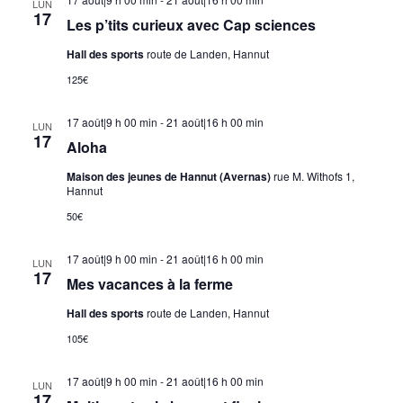
LUN
17
Les p’tits curieux avec Cap sciences
Hall des sports
route de Landen, Hannut
125€
17 août|9 h 00 min
-
21 août|16 h 00 min
LUN
17
Aloha
Maison des jeunes de Hannut (Avernas)
rue M. Withofs 1,
Hannut
50€
17 août|9 h 00 min
-
21 août|16 h 00 min
LUN
17
Mes vacances à la ferme
Hall des sports
route de Landen, Hannut
105€
17 août|9 h 00 min
-
21 août|16 h 00 min
LUN
17