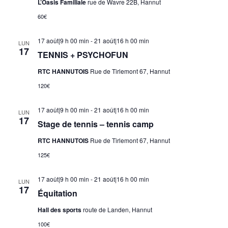
L’Oasis Familiale
rue de Wavre 22B, Hannut
60€
17 août|9 h 00 min
-
21 août|16 h 00 min
LUN
17
TENNIS + PSYCHOFUN
RTC HANNUTOIS
Rue de Tirlemont 67, Hannut
120€
17 août|9 h 00 min
-
21 août|16 h 00 min
LUN
17
Stage de tennis – tennis camp
RTC HANNUTOIS
Rue de Tirlemont 67, Hannut
125€
17 août|9 h 00 min
-
21 août|16 h 00 min
LUN
17
Équitation
Hall des sports
route de Landen, Hannut
100€