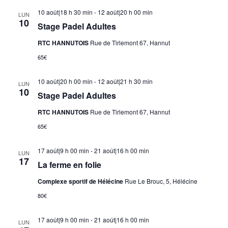
10 août|18 h 30 min
-
12 août|20 h 00 min
LUN
10
Stage Padel Adultes
RTC HANNUTOIS
Rue de Tirlemont 67, Hannut
65€
10 août|20 h 00 min
-
12 août|21 h 30 min
LUN
10
Stage Padel Adultes
RTC HANNUTOIS
Rue de Tirlemont 67, Hannut
65€
17 août|9 h 00 min
-
21 août|16 h 00 min
LUN
17
La ferme en folie
Complexe sportif de Hélécine
Rue Le Brouc, 5, Hélécine
80€
17 août|9 h 00 min
-
21 août|16 h 00 min
LUN