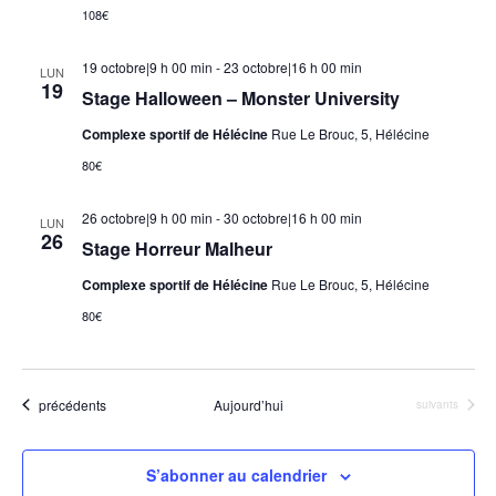
108€
19 octobre|9 h 00 min
-
23 octobre|16 h 00 min
LUN
19
Stage Halloween – Monster University
Complexe sportif de Hélécine
Rue Le Brouc, 5, Hélécine
80€
26 octobre|9 h 00 min
-
30 octobre|16 h 00 min
LUN
26
Stage Horreur Malheur
Complexe sportif de Hélécine
Rue Le Brouc, 5, Hélécine
80€
Évènements
précédents
Aujourd’hui
Évènements
suivants
S’abonner au calendrier