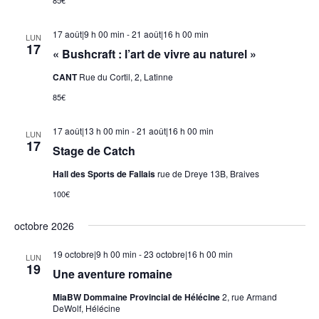
17 août|9 h 00 min
-
21 août|16 h 00 min
LUN
17
« Bushcraft : l’art de vivre au naturel »
CANT
Rue du Cortil, 2, Latinne
85€
17 août|13 h 00 min
-
21 août|16 h 00 min
LUN
17
Stage de Catch
Hall des Sports de Fallais
rue de Dreye 13B, Braives
100€
octobre 2026
19 octobre|9 h 00 min
-
23 octobre|16 h 00 min
LUN
19
Une aventure romaine
MiaBW Dommaine Provincial de Hélécine
2, rue Armand
DeWolf, Hélécine