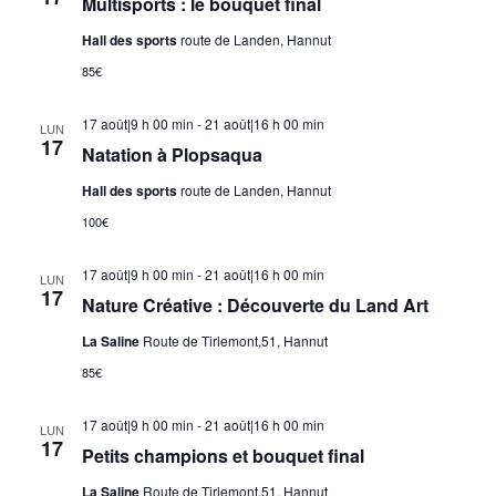
Multisports : le bouquet final
Hall des sports
route de Landen, Hannut
85€
17 août|9 h 00 min
-
21 août|16 h 00 min
LUN
17
Natation à Plopsaqua
Hall des sports
route de Landen, Hannut
100€
17 août|9 h 00 min
-
21 août|16 h 00 min
LUN
17
Nature Créative : Découverte du Land Art
La Saline
Route de Tirlemont,51, Hannut
85€
17 août|9 h 00 min
-
21 août|16 h 00 min
LUN
17
Petits champions et bouquet final
La Saline
Route de Tirlemont,51, Hannut