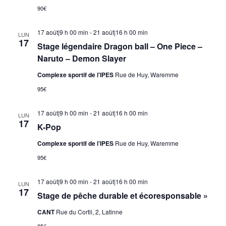
90€
17 août|9 h 00 min
-
21 août|16 h 00 min
LUN
17
Stage légendaire Dragon ball – One Piece –
Naruto – Demon Slayer
Complexe sportif de l’IPES
Rue de Huy, Waremme
95€
17 août|9 h 00 min
-
21 août|16 h 00 min
LUN
17
K-Pop
Complexe sportif de l’IPES
Rue de Huy, Waremme
95€
17 août|9 h 00 min
-
21 août|16 h 00 min
LUN
17
Stage de pêche durable et écoresponsable »
CANT
Rue du Cortil, 2, Latinne
85€