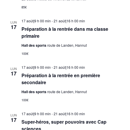
85€
17 août|9 h 00 min
-
21 août|16 h 00 min
LUN
17
Préparation à la rentrée dans ma classe
primaire
Hall des sports
route de Landen, Hannut
100€
17 août|9 h 00 min
-
21 août|16 h 00 min
LUN
17
Préparation à la rentrée en première
secondaire
Hall des sports
route de Landen, Hannut
100€
17 août|9 h 00 min
-
21 août|16 h 00 min
LUN
17
Super-héros, super pouvoirs avec Cap
sciences