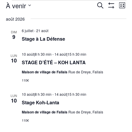
Évènements
À venir
Recherche
Nav
Recherche
Liste
Montrer
de
et
Sélectionnez
Les
vue
août 2026
navigation
Filtres
une
Évè
de
date.
6 juillet
-
21 août
DIM
9
vues
Stage à La Défense
Évènements
10 août|8 h 30 min
-
14 août|15 h 30 min
LUN
10
STAGE D’ÉTÉ – KOH LANTA
Maison de village de Fallais
Rue de Dreye, Fallais
110€
10 août|8 h 30 min
-
14 août|15 h 30 min
LUN
10
Stage Koh-Lanta
Maison de village de Fallais
Rue de Dreye, Fallais
110€