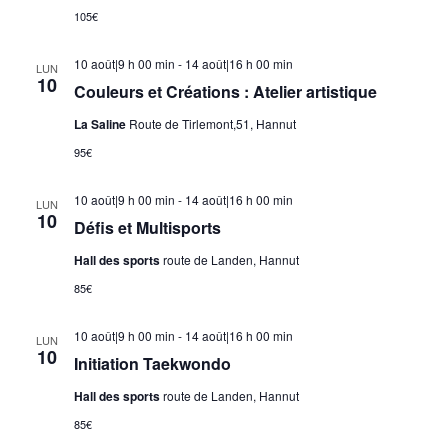
105€
10 août|9 h 00 min
-
14 août|16 h 00 min
LUN
10
Couleurs et Créations : Atelier artistique
La Saline
Route de Tirlemont,51, Hannut
95€
10 août|9 h 00 min
-
14 août|16 h 00 min
LUN
10
Défis et Multisports
Hall des sports
route de Landen, Hannut
85€
10 août|9 h 00 min
-
14 août|16 h 00 min
LUN
10
Initiation Taekwondo
Hall des sports
route de Landen, Hannut
85€