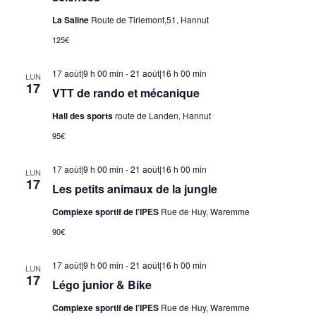
La Saline
Route de Tirlemont,51, Hannut
125€
17 août|9 h 00 min
-
21 août|16 h 00 min
LUN
17
VTT de rando et mécanique
Hall des sports
route de Landen, Hannut
95€
17 août|9 h 00 min
-
21 août|16 h 00 min
LUN
17
Les petits animaux de la jungle
Complexe sportif de l’IPES
Rue de Huy, Waremme
90€
17 août|9 h 00 min
-
21 août|16 h 00 min
LUN
17
Légo junior & Bike
Complexe sportif de l’IPES
Rue de Huy, Waremme