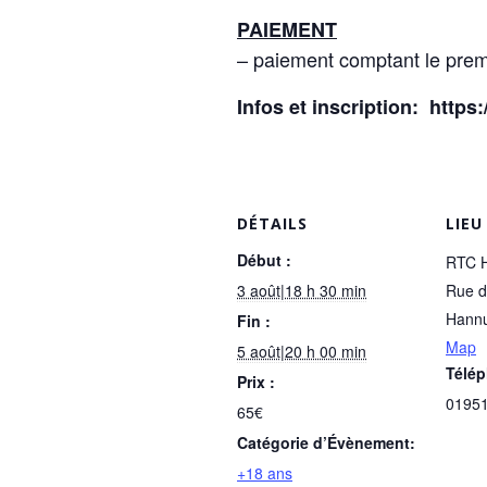
PAIEMENT
– paiement comptant le prem
Infos et inscription: https
DÉTAILS
LIEU
Début :
RTC 
3 août|18 h 30 min
Rue d
Hann
Fin :
Map
5 août|20 h 00 min
Télé
Prix :
0195
65€
Catégorie d’Évènement:
+18 ans