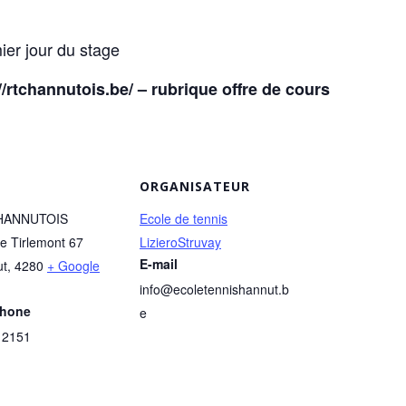
ier jour du stage
://rtchannutois.be/ – rubrique offre de cours
ORGANISATEUR
HANNUTOIS
Ecole de tennis
e Tirlemont 67
LizieroStruvay
E-mail
ut
,
4280
+ Google
info@ecoletennishannut.b
phone
e
12151