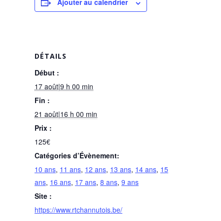
Ajouter au calendrier
DÉTAILS
Début :
17 août|9 h 00 min
Fin :
21 août|16 h 00 min
Prix :
125€
Catégories d’Évènement:
10 ans
,
11 ans
,
12 ans
,
13 ans
,
14 ans
,
15
ans
,
16 ans
,
17 ans
,
8 ans
,
9 ans
Site :
https://www.rtchannutois.be/