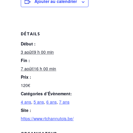
Ajouter au calendrier
DÉTAILS
Début :
3 août|9 h 00 min
Fin :
7 août|16 h 00 min
Prix :
120€
Catégories d’Évènement:
4 ans
,
5 ans
,
6 ans
,
7 ans
Site :
https://www.rtchannutois.be/