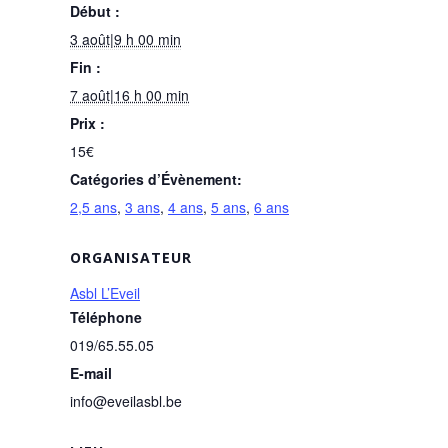
Début :
3 août|9 h 00 min
Fin :
7 août|16 h 00 min
Prix :
15€
Catégories d’Évènement:
2,5 ans
,
3 ans
,
4 ans
,
5 ans
,
6 ans
ORGANISATEUR
Asbl L’Eveil
Téléphone
019/65.55.05
E-mail
info@eveilasbl.be