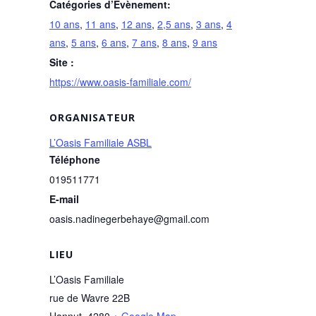
Catégories d’Évènement:
10 ans
,
11 ans
,
12 ans
,
2,5 ans
,
3 ans
,
4
ans
,
5 ans
,
6 ans
,
7 ans
,
8 ans
,
9 ans
Site :
https://www.oasis-familiale.com/
ORGANISATEUR
L’Oasis Familiale ASBL
Téléphone
019511771
E-mail
oasis.nadinegerbehaye@gmail.com
LIEU
L’Oasis Familiale
rue de Wavre 22B