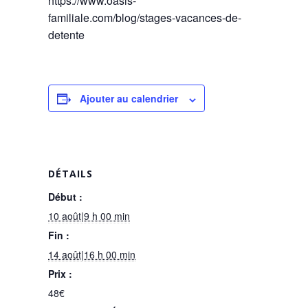
https://www.oasis-
familiale.com/blog/stages-vacances-de-
detente
Ajouter au calendrier
DÉTAILS
Début :
10 août|9 h 00 min
Fin :
14 août|16 h 00 min
Prix :
48€