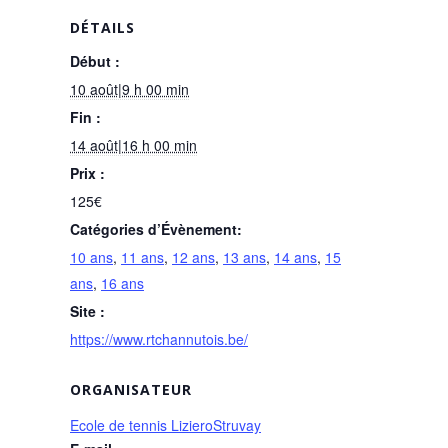
DÉTAILS
Début :
10 août|9 h 00 min
Fin :
14 août|16 h 00 min
Prix :
125€
Catégories d’Évènement:
10 ans
,
11 ans
,
12 ans
,
13 ans
,
14 ans
,
15
ans
,
16 ans
Site :
https://www.rtchannutois.be/
ORGANISATEUR
Ecole de tennis LizieroStruvay