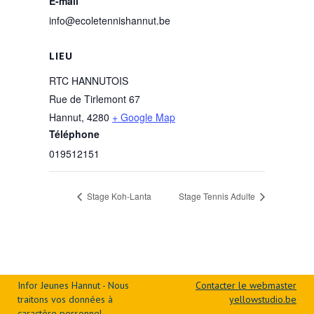
E-mail
info@ecoletennishannut.be
LIEU
RTC HANNUTOIS
Rue de Tirlemont 67
Hannut
,
4280
+ Google Map
Téléphone
019512151
Stage Koh-Lanta
Stage Tennis Adulte
Infor Jeunes Hannut - Nous
Contacter le webmaster
traitons vos données à
yellowstudio.be
caractère personnel