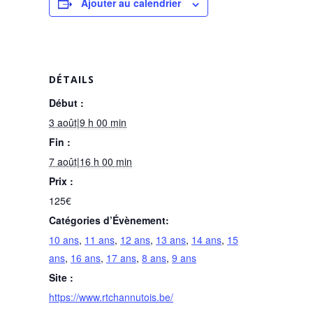
Ajouter au calendrier
DÉTAILS
Début :
3 août|9 h 00 min
Fin :
7 août|16 h 00 min
Prix :
125€
Catégories d’Évènement:
10 ans
,
11 ans
,
12 ans
,
13 ans
,
14 ans
,
15
ans
,
16 ans
,
17 ans
,
8 ans
,
9 ans
Site :
https://www.rtchannutois.be/