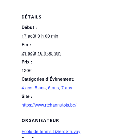
DÉTAILS
Début :
17 août|9 h 00 min
Fin :
21 août|16 h 00 min
Prix :
120€
Catégories d’Évènement:
4 ans
,
5 ans
,
6 ans
,
7 ans
Site :
https://www.rtchannutois.be/
ORGANISATEUR
Ecole de tennis LizieroStruvay