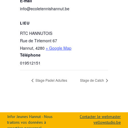
E-mail
info@ecoletennishannut.be
LIEU
RTC HANNUTOIS
Rue de Tirlemont 67
Hannut
,
4280
+ Google Map
Téléphone
019512151
Stage Padel Adultes
Stage de Catch
Infor Jeunes Hannut - Nous
Contacter le webmaster
traitons vos données à
yellowstudio.be