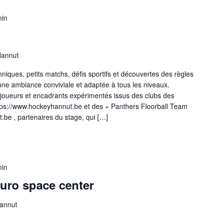
min
Hannut
niques, petits matchs, défis sportifs et découvertes des règles
ne ambiance conviviale et adaptée à tous les niveaux.
joueurs et encadrants expérimentés issus des clubs des
ps://www.hockeyhannut.be et des « Panthers Floorball Team
.be , partenaires du stage, qui […]
min
Euro space center
Hannut