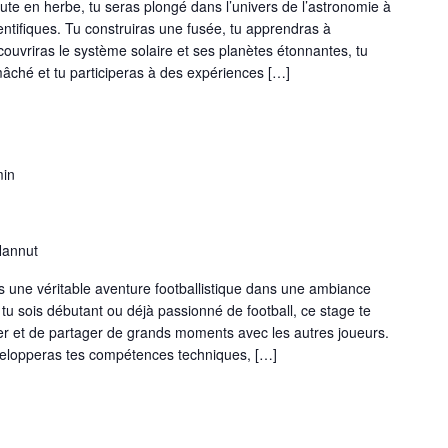
ute en herbe, tu seras plongé dans l’univers de l’astronomie à
ientifiques. Tu construiras une fusée, tu apprendras à
écouvriras le système solaire et ses planètes étonnantes, tu
âché et tu participeras à des expériences […]
min
Hannut
as une véritable aventure footballistique dans une ambiance
tu sois débutant ou déjà passionné de football, ce stage te
er et de partager de grands moments avec les autres joueurs.
velopperas tes compétences techniques, […]