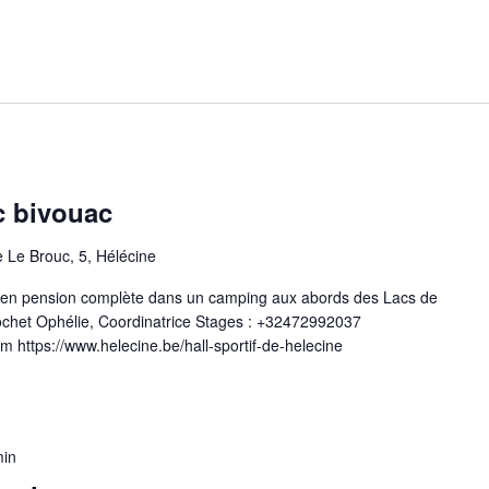
c bivouac
 Le Brouc, 5, Hélécine
urs en pension complète dans un camping aux abords des Lacs de
 Pochet Ophélie, Coordinatrice Stages : +32472992037
 https://www.helecine.be/hall-sportif-de-helecine
min