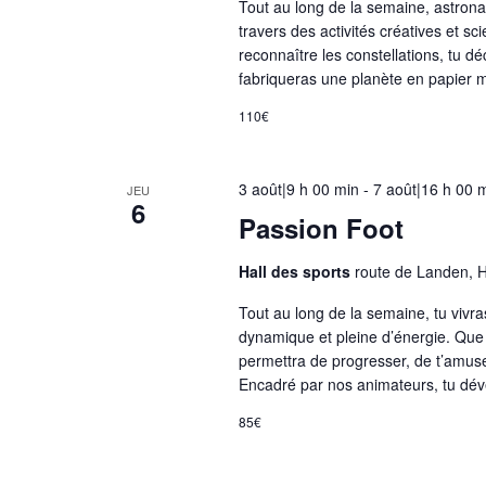
Tout au long de la semaine, astrona
t
travers des activités créatives et sc
s
reconnaître les constellations, tu d
a
fabriqueras une planète en papier m
v
110€
e
c
l
3 août|9 h 00 min
-
7 août|16 h 00 
JEU
6
e
Passion Foot
s
r
Hall des sports
route de Landen, 
é
Tout au long de la semaine, tu vivr
s
dynamique et pleine d’énergie. Que 
u
permettra de progresser, de t’amus
l
Encadré par nos animateurs, tu dé
t
85€
a
t