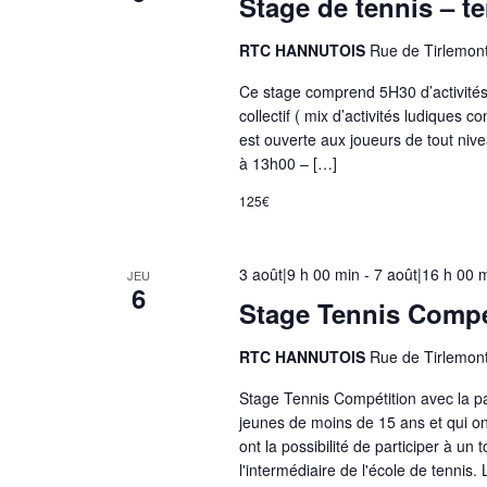
Stage de tennis – t
n
e
RTC HANNUTOIS
Rue de Tirlemon
d
Ce stage comprend 5H30 d’activités 
e
collectif ( mix d’activités ludiques 
s
est ouverte aux joueurs de tout niv
e
à 13h00 – […]
n
125€
t
r
é
3 août|9 h 00 min
-
7 août|16 h 00 
JEU
6
e
Stage Tennis Compé
s
d
RTC HANNUTOIS
Rue de Tirlemon
u
Stage Tennis Compétition avec la par
f
jeunes de moins de 15 ans et qui on
o
ont la possibilité de participer à un
r
l'intermédiaire de l'école de tennis. 