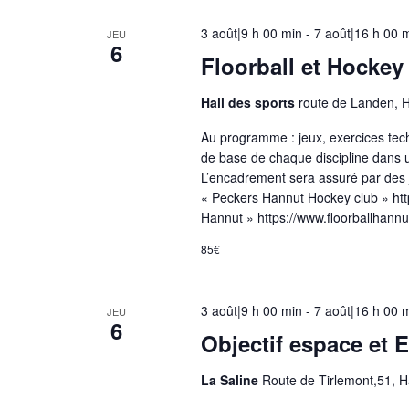
a
3 août|9 h 00 min
-
7 août|16 h 00 
JEU
l
6
Floorball et Hockey
i
s
Hall des sports
route de Landen, 
t
Au programme : jeux, exercices tech
e
de base de chaque discipline dans u
d
L’encadrement sera assuré par des 
e
« Peckers Hannut Hockey club » htt
s
Hannut » https://www.floorballhannut
é
85€
v
é
n
3 août|9 h 00 min
-
7 août|16 h 00 
JEU
6
e
Objectif espace et 
m
e
La Saline
Route de Tirlemont,51, 
n