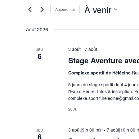
Évènements
par
m
À venir
Aujourd’hui
mot-
o
Sélectionnez
clé.
d
une
août 2026
i
date.
f
i
3 août
-
7 août
JEU
6
c
Stage Aventure ave
a
t
Complexe sportif de Hélécine
Rue
i
5 jours de stage sportif dont 4 jo
o
l'Eau d'Heure. Infos & inscription:
n
complexe.sportif.helecine@gmail.com
d
200€
e
l
'
3 août|9 h 00 min
-
7 août|16 h 00 
JEU
6
u