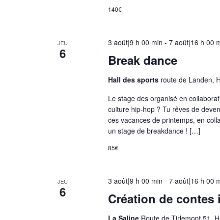
m
140€
u
l
a
3 août|9 h 00 min
-
7 août|16 h 00 
JEU
6
i
Break dance
r
Hall des sports
route de Landen, 
e
e
Le stage des organisé en collaborat
n
culture hip-hop ? Tu rêves de deveni
t
ces vacances de printemps, en coll
un stage de breakdance ! […]
r
a
85€
î
n
3 août|9 h 00 min
-
7 août|16 h 00 
e
JEU
6
r
Création de contes i
a
La Saline
Route de Tirlemont,51, 
l