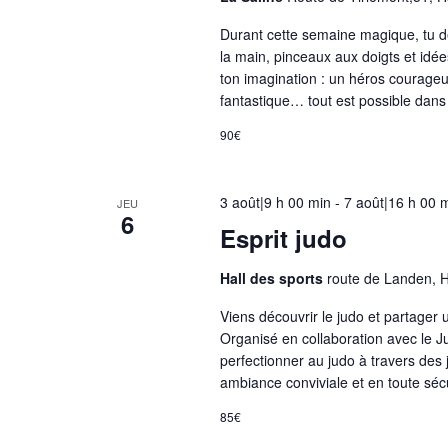
'
Durant cette semaine magique, tu dev
a
la main, pinceaux aux doigts et idées 
ton imagination : un héros courage
c
fantastique… tout est possible dans
t
u
90€
a
l
3 août|9 h 00 min
-
7 août|16 h 00 
JEU
i
6
Esprit judo
s
a
Hall des sports
route de Landen, 
t
i
Viens découvrir le judo et partager
Organisé en collaboration avec le Ju
o
perfectionner au judo à travers des
n
ambiance conviviale et en toute sécu
d
e
85€
l