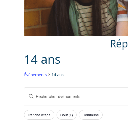
Rép
14 ans
Évènements
14 ans
Évènements
Recherche
Saisir
et
mot-
navigation
clé.
de
Tranche d\'âge
Coût (€)
Commune
Rechercher
Filtres
L
vues
Évènements
a