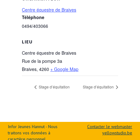
Centre équestre de Braives
Téléphone
0494/403066
LIEU
Centre équestre de Braives
Rue de la pompe 3a
Braives
,
4260
+ Google Map
Stage d’équitation
Stage d’équitation
Infor Jeunes Hannut - Nous
Contacter le webmaster
traitons vos données à
yellowstudio.be
caractère personnel