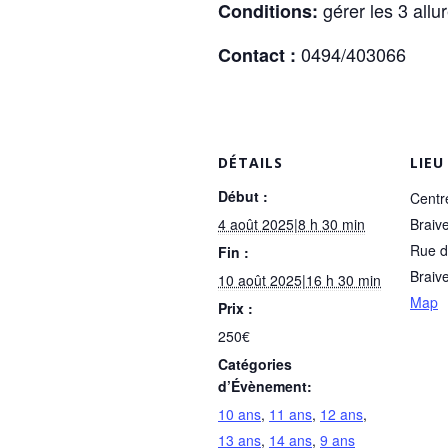
gérer les 3 allur
Conditions:
0494/403066
Contact :
DÉTAILS
LIEU
Début :
Centr
4 août 2025|8 h 30 min
Braiv
Rue d
Fin :
Braiv
10 août 2025|16 h 30 min
Map
Prix :
250€
Catégories
d’Évènement:
10 ans
,
11 ans
,
12 ans
,
13 ans
,
14 ans
,
9 ans