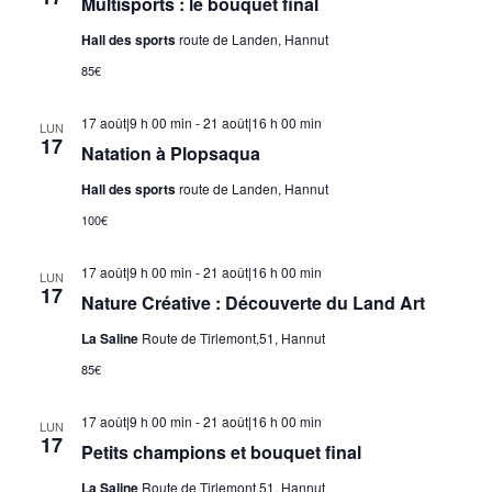
Multisports : le bouquet final
Hall des sports
route de Landen, Hannut
85€
17 août|9 h 00 min
-
21 août|16 h 00 min
LUN
17
Natation à Plopsaqua
Hall des sports
route de Landen, Hannut
100€
17 août|9 h 00 min
-
21 août|16 h 00 min
LUN
17
Nature Créative : Découverte du Land Art
La Saline
Route de Tirlemont,51, Hannut
85€
17 août|9 h 00 min
-
21 août|16 h 00 min
LUN
17
Petits champions et bouquet final
La Saline
Route de Tirlemont,51, Hannut