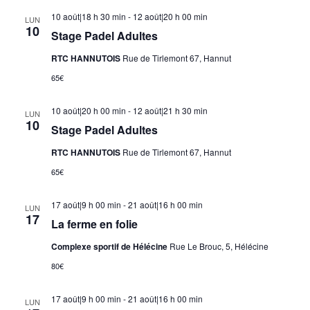
10 août|18 h 30 min
-
12 août|20 h 00 min
LUN
10
Stage Padel Adultes
RTC HANNUTOIS
Rue de Tirlemont 67, Hannut
65€
10 août|20 h 00 min
-
12 août|21 h 30 min
LUN
10
Stage Padel Adultes
RTC HANNUTOIS
Rue de Tirlemont 67, Hannut
65€
17 août|9 h 00 min
-
21 août|16 h 00 min
LUN
17
La ferme en folie
Complexe sportif de Hélécine
Rue Le Brouc, 5, Hélécine
80€
17 août|9 h 00 min
-
21 août|16 h 00 min
LUN