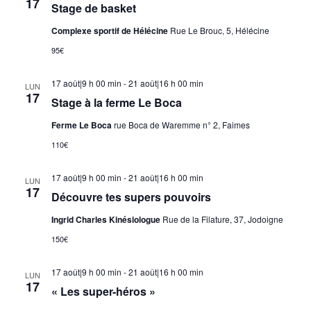
17
Stage de basket
Complexe sportif de Hélécine
Rue Le Brouc, 5, Hélécine
95€
17 août|9 h 00 min
-
21 août|16 h 00 min
LUN
17
Stage à la ferme Le Boca
Ferme Le Boca
rue Boca de Waremme n° 2, Faimes
110€
17 août|9 h 00 min
-
21 août|16 h 00 min
LUN
17
Découvre tes supers pouvoirs
Ingrid Charles Kinésiologue
Rue de la Filature, 37, Jodoigne
150€
17 août|9 h 00 min
-
21 août|16 h 00 min
LUN
17
« Les super-héros »