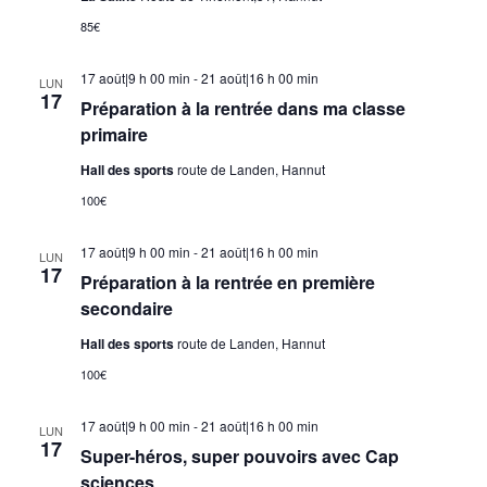
85€
17 août|9 h 00 min
-
21 août|16 h 00 min
LUN
17
Préparation à la rentrée dans ma classe
primaire
Hall des sports
route de Landen, Hannut
100€
17 août|9 h 00 min
-
21 août|16 h 00 min
LUN
17
Préparation à la rentrée en première
secondaire
Hall des sports
route de Landen, Hannut
100€
17 août|9 h 00 min
-
21 août|16 h 00 min
LUN
17
Super-héros, super pouvoirs avec Cap
sciences