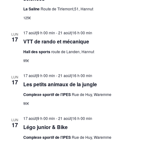
La Saline
Route de Tirlemont,51, Hannut
125€
17 août|9 h 00 min
-
21 août|16 h 00 min
LUN
17
VTT de rando et mécanique
Hall des sports
route de Landen, Hannut
95€
17 août|9 h 00 min
-
21 août|16 h 00 min
LUN
17
Les petits animaux de la jungle
Complexe sportif de l’IPES
Rue de Huy, Waremme
90€
17 août|9 h 00 min
-
21 août|16 h 00 min
LUN
17
Légo junior & Bike
Complexe sportif de l’IPES
Rue de Huy, Waremme