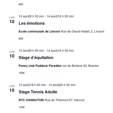
60€
10 août|9 h 00 min
-
14 août|16 h 00 min
LUN
10
Les émotions
Ecole communale de Lincent
Rue de Grand-Hallet, 2, Lincent
60€
10 août|9 h 00 min
-
14 août|16 h 00 min
LUN
10
Stage d’équitation
Poney club Paddock Paradise
rue du Bolland 40, Braives
165€
10 août|18 h 00 min
-
14 août|20 h 00 min
LUN
10
Stage Tennis Adulte
RTC HANNUTOIS
Rue de Tirlemont 67, Hannut
100€