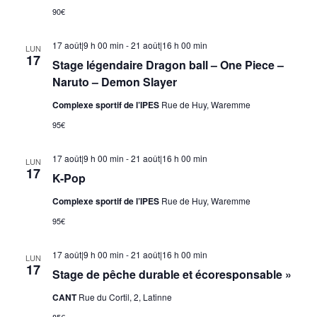
90€
17 août|9 h 00 min
-
21 août|16 h 00 min
LUN
17
Stage légendaire Dragon ball – One Piece –
Naruto – Demon Slayer
Complexe sportif de l’IPES
Rue de Huy, Waremme
95€
17 août|9 h 00 min
-
21 août|16 h 00 min
LUN
17
K-Pop
Complexe sportif de l’IPES
Rue de Huy, Waremme
95€
17 août|9 h 00 min
-
21 août|16 h 00 min
LUN
17
Stage de pêche durable et écoresponsable »
CANT
Rue du Cortil, 2, Latinne
85€