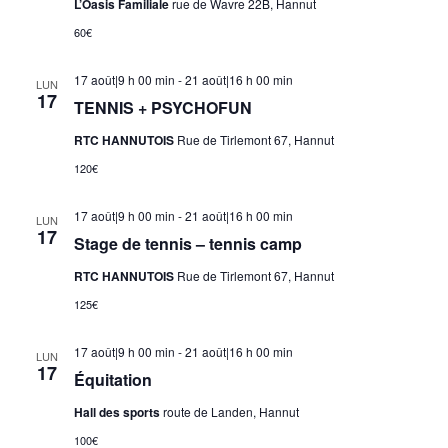
L’Oasis Familiale
rue de Wavre 22B, Hannut
60€
17 août|9 h 00 min
-
21 août|16 h 00 min
LUN
17
TENNIS + PSYCHOFUN
RTC HANNUTOIS
Rue de Tirlemont 67, Hannut
120€
17 août|9 h 00 min
-
21 août|16 h 00 min
LUN
17
Stage de tennis – tennis camp
RTC HANNUTOIS
Rue de Tirlemont 67, Hannut
125€
17 août|9 h 00 min
-
21 août|16 h 00 min
LUN
17
Équitation
Hall des sports
route de Landen, Hannut
100€