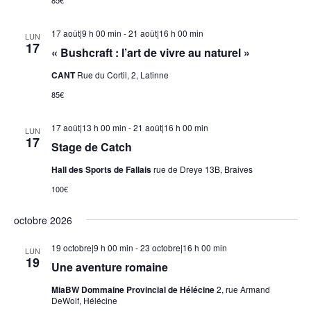
17 août|9 h 00 min
-
21 août|16 h 00 min
LUN
17
« Bushcraft : l’art de vivre au naturel »
CANT
Rue du Cortil, 2, Latinne
85€
17 août|13 h 00 min
-
21 août|16 h 00 min
LUN
17
Stage de Catch
Hall des Sports de Fallais
rue de Dreye 13B, Braives
100€
octobre 2026
19 octobre|9 h 00 min
-
23 octobre|16 h 00 min
LUN
19
Une aventure romaine
MiaBW Dommaine Provincial de Hélécine
2, rue Armand
DeWolf, Hélécine