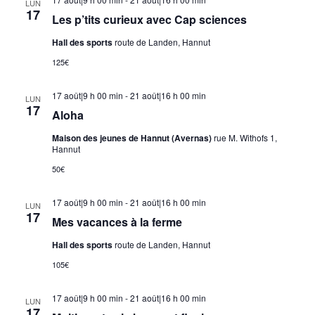
LUN
17
Les p’tits curieux avec Cap sciences
Hall des sports
route de Landen, Hannut
125€
17 août|9 h 00 min
-
21 août|16 h 00 min
LUN
17
Aloha
Maison des jeunes de Hannut (Avernas)
rue M. Withofs 1,
Hannut
50€
17 août|9 h 00 min
-
21 août|16 h 00 min
LUN
17
Mes vacances à la ferme
Hall des sports
route de Landen, Hannut
105€
17 août|9 h 00 min
-
21 août|16 h 00 min
LUN
17