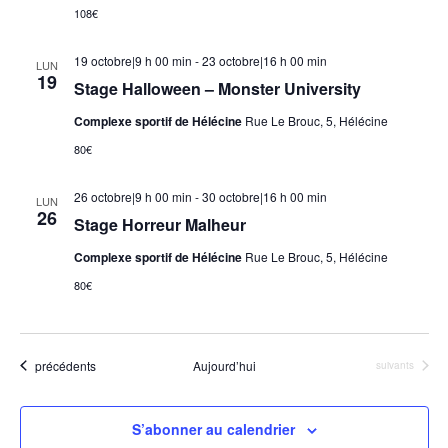
108€
19 octobre|9 h 00 min
-
23 octobre|16 h 00 min
LUN
19
Stage Halloween – Monster University
Complexe sportif de Hélécine
Rue Le Brouc, 5, Hélécine
80€
26 octobre|9 h 00 min
-
30 octobre|16 h 00 min
LUN
26
Stage Horreur Malheur
Complexe sportif de Hélécine
Rue Le Brouc, 5, Hélécine
80€
Évènements
précédents
Aujourd’hui
Évènements
suivants
S’abonner au calendrier