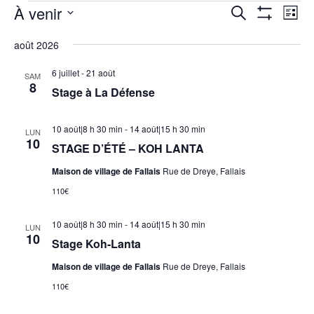
Évènements
À venir
Recherche
Nav
Recherche
Liste
Montrer
de
et
Sélectionnez
Les
vue
août 2026
navigation
Filtres
une
Évè
de
date.
6 juillet
-
21 août
SAM
8
vues
Stage à La Défense
Évènements
10 août|8 h 30 min
-
14 août|15 h 30 min
LUN
10
STAGE D’ÉTÉ – KOH LANTA
Maison de village de Fallais
Rue de Dreye, Fallais
110€
10 août|8 h 30 min
-
14 août|15 h 30 min
LUN
10
Stage Koh-Lanta
Maison de village de Fallais
Rue de Dreye, Fallais
110€