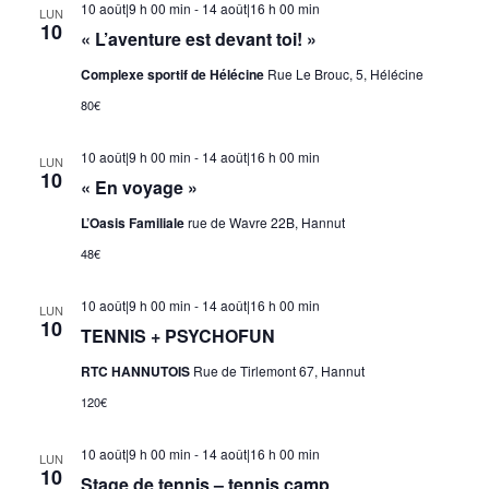
10 août|9 h 00 min
-
14 août|16 h 00 min
LUN
10
« L’aventure est devant toi! »
Complexe sportif de Hélécine
Rue Le Brouc, 5, Hélécine
80€
10 août|9 h 00 min
-
14 août|16 h 00 min
LUN
10
« En voyage »
L’Oasis Familiale
rue de Wavre 22B, Hannut
48€
10 août|9 h 00 min
-
14 août|16 h 00 min
LUN
10
TENNIS + PSYCHOFUN
RTC HANNUTOIS
Rue de Tirlemont 67, Hannut
120€
10 août|9 h 00 min
-
14 août|16 h 00 min
LUN
10
Stage de tennis – tennis camp