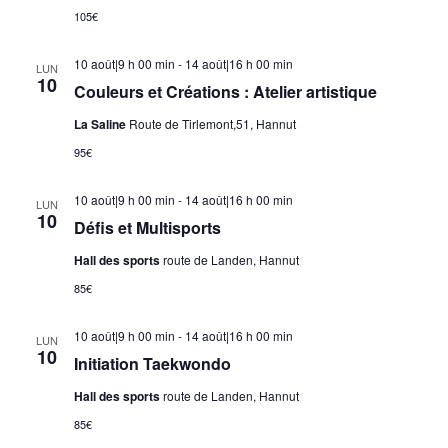
105€
10 août|9 h 00 min
-
14 août|16 h 00 min
LUN
10
Couleurs et Créations : Atelier artistique
La Saline
Route de Tirlemont,51, Hannut
95€
10 août|9 h 00 min
-
14 août|16 h 00 min
LUN
10
Défis et Multisports
Hall des sports
route de Landen, Hannut
85€
10 août|9 h 00 min
-
14 août|16 h 00 min
LUN
10
Initiation Taekwondo
Hall des sports
route de Landen, Hannut
85€