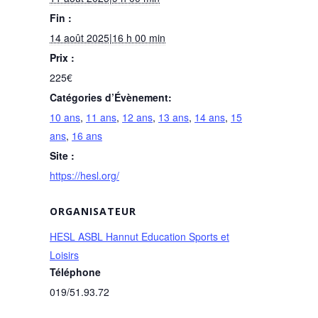
Fin :
14 août 2025|16 h 00 min
Prix :
225€
Catégories d’Évènement:
10 ans
,
11 ans
,
12 ans
,
13 ans
,
14 ans
,
15
ans
,
16 ans
Site :
https://hesl.org/
ORGANISATEUR
HESL ASBL Hannut Education Sports et
Loisirs
Téléphone
019/51.93.72