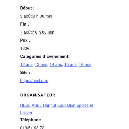
Début :
3 août|9 h 00 min
Fin :
7 août|16 h 00 min
Prix :
180€
Catégories d’Évènement:
12 ans
,
13 ans
,
14 ans
,
15 ans
,
16 ans
Site :
https://hesl.org/
ORGANISATEUR
HESL ASBL Hannut Education Sports et
Loisirs
Téléphone
019/51.93.72