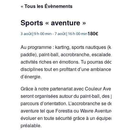
« Tous les Évènements
Sports « aventure »
180€
3 août|9 h 00 min
-
7 août|16 h 00 min
Au programme : karting, sports nautiques (kayak, voil
paddle), paint-ball, accrobranche, escalade, VTT et b
activités riches en émotions. Tu pourras découvrir de
disciplines tout en profitant d’une ambiance convivial
d’énergie.
Grâce à notre partenariat avec Couleur Aventure, plus
seront organisées autour du paint-ball, des jeux de c
parcours d’orientation. L’accrobranche se déroulera 
aventure tel que Forestia ou Wavre Aventures, où ch
évoluer en toute sécurité grâce à un équipement adapt
préalable.