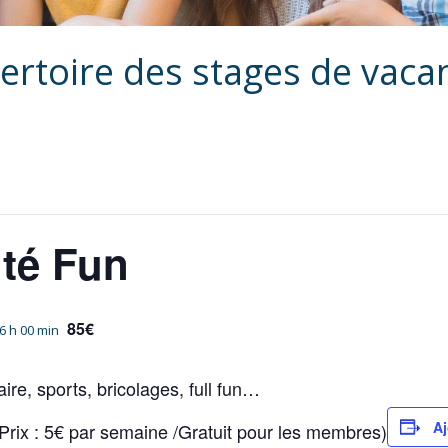
ertoire des stages de vaca
ité Fun
85€
6 h 00 min
ire, sports, bricolages, full fun…
Aj
Prix : 5€ par semaine /Gratuit pour les membres)