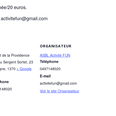
rnée/20 euros.
l: activitefun@gmail.com
ORGANISATEUR
ut de la Providence
ASBL Activité FUN
Téléphone
u Sergent Sortet, 23
gne
,
1370
+ Google
0497148020
E-mail
phone
activitefun@gmail.com
/148020
Voir le site Organisateur