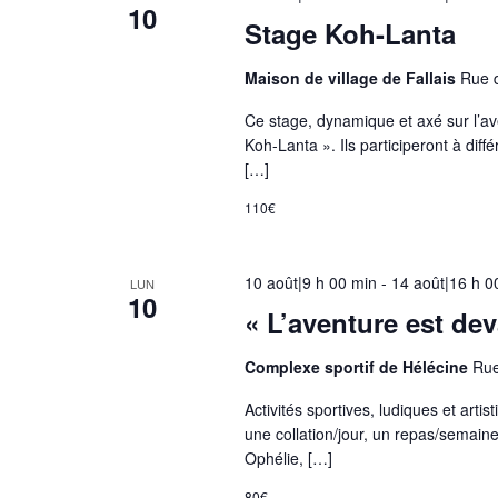
10
e
Stage Koh-Lanta
n
t
Maison de village de Fallais
Rue d
r
Ce stage, dynamique et axé sur l’av
é
Koh-Lanta ». Ils participeront à diff
e
[…]
s
110€
d
u
f
10 août|9 h 00 min
-
14 août|16 h 0
LUN
10
o
« L’aventure est dev
r
m
Complexe sportif de Hélécine
Rue
u
Activités sportives, ludiques et arti
l
une collation/jour, un repas/semaine
a
Ophélie, […]
i
80€