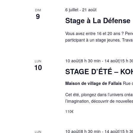
i
6 juillet
-
21 août
DIM
9
c
Stage à La Défense
a
t
Vous avez entre 16 et 20 ans ? Pend
i
participant à un stage jeunes. Travai
o
n
10 août|8 h 30 min
-
14 août|15 h 3
d
LUN
10
e
STAGE D’ÉTÉ – KO
l
Maison de village de Fallais
Rue d
'
u
Cet été, plongez dans l’univers créat
n
l’imagination, découvrir de nouvell
e
110€
d
e
s
10 août|8 h 30 min
-
14 août|15 h 3
LUN