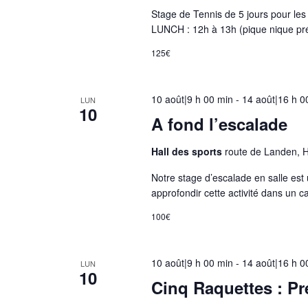
Stage de Tennis de 5 jours pour l
e
LUNCH : 12h à 13h (pique nique p
d
e
125€
s
é
10 août|9 h 00 min
-
14 août|16 h 0
LUN
v
10
A fond l’escalade
é
n
Hall des sports
route de Landen, 
e
Notre stage d’escalade en salle est 
m
approfondir cette activité dans un 
e
n
100€
t
s
10 août|9 h 00 min
-
14 août|16 h 0
LUN
a
10
Cinq Raquettes : Pré
v
e