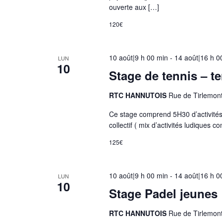
u
ouverte aux […]
a
120€
l
i
s
10 août|9 h 00 min
-
14 août|16 h 0
LUN
10
a
Stage de tennis – t
t
i
RTC HANNUTOIS
Rue de Tirlemon
o
Ce stage comprend 5H30 d’activités 
n
collectif ( mix d’activités ludiques
d
125€
e
l
a
10 août|9 h 00 min
-
14 août|16 h 0
LUN
l
10
Stage Padel jeunes
i
s
RTC HANNUTOIS
Rue de Tirlemon
t