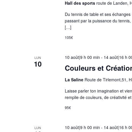
Hall des sports
route de Landen, 
c
l
Du tennis de table et ses échanges 
passant par la puissance du tennis,
e
[…]
s
r
105€
é
s
10 août|9 h 00 min
-
14 août|16 h 0
LUN
u
10
Couleurs et Création
l
t
La Saline
Route de Tirlemont,51, 
a
t
Laisse parler ton imagination et vie
remplie de couleurs, de créativité e
s
f
95€
i
l
10 août|9 h 00 min
-
14 août|16 h 0
t
LUN