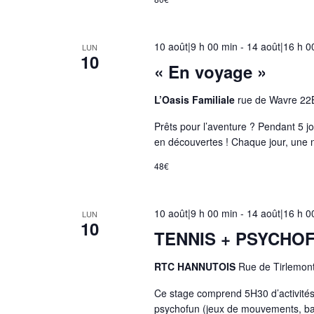
r
e
e
10 août|9 h 00 min
-
14 août|16 h 0
LUN
10
n
« En voyage »
t
r
L’Oasis Familiale
rue de Wavre 22
a
Prêts pour l’aventure ? Pendant 5 
î
en découvertes ! Chaque jour, une n
n
48€
e
r
a
10 août|9 h 00 min
-
14 août|16 h 0
LUN
10
l
TENNIS + PSYCHO
'
a
RTC HANNUTOIS
Rue de Tirlemon
c
Ce stage comprend 5H30 d’activités
t
psychofun (jeux de mouvements, ball