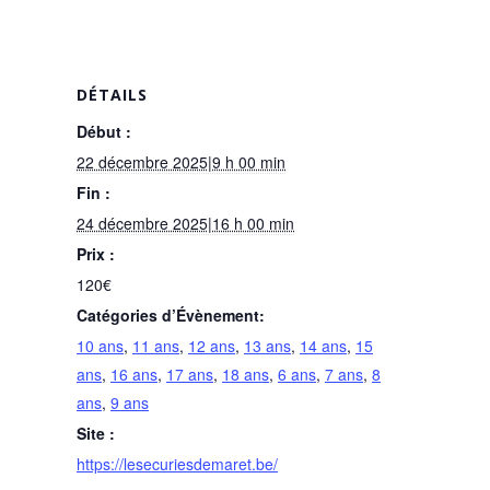
DÉTAILS
Début :
22 décembre 2025|9 h 00 min
Fin :
24 décembre 2025|16 h 00 min
Prix :
120€
Catégories d’Évènement:
10 ans
,
11 ans
,
12 ans
,
13 ans
,
14 ans
,
15
ans
,
16 ans
,
17 ans
,
18 ans
,
6 ans
,
7 ans
,
8
ans
,
9 ans
Site :
https://lesecuriesdemaret.be/