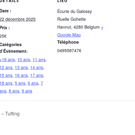
DÉTAILS
LIEU
Date :
Écurie du Galossy
22 décembre 2025
Ruelle Gohette
Hannut
,
4280
Belgium
+
Prix :
Google Map
25€
Téléphone
Catégories
0495587476
d’Évènement:
+18 ans
,
10 ans
,
11 ans
,
12 ans
,
13 ans
,
14 ans
,
15 ans
,
16 ans
,
17 ans
,
18 ans
,
5 ans
,
6 ans
,
7
ans
,
8 ans
,
9 ans
 – Tufting