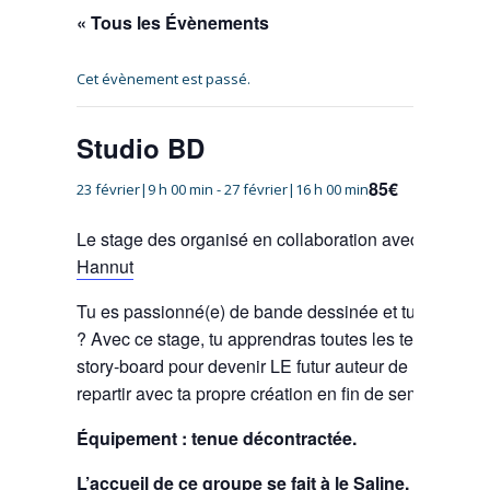
« Tous les Évènements
Cet évènement est passé.
Studio BD
85€
23 février|9 h 00 min
-
27 février|16 h 00 min
Le stage des organisé en collaboration avec
le Centr
Hannut
Tu es passionné(e) de bande dessinée et tu souhaites
? Avec ce stage, tu apprendras toutes les techniques
story-board pour devenir LE futur auteur de BD ! Et 
repartir avec ta propre création en fin de semaine.
Équipement : tenue décontractée.
L’accueil de ce groupe se fait à le Saline, route de 