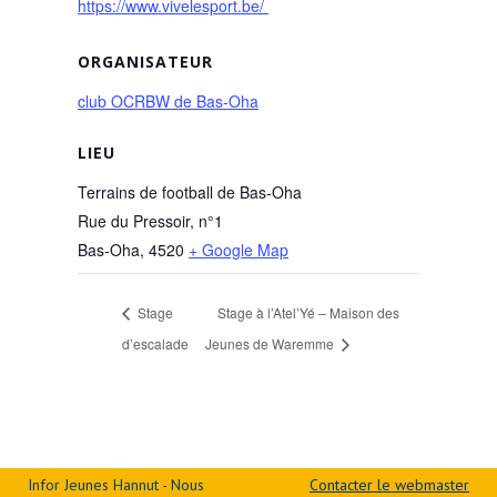
https://www.vivelesport.be/
ORGANISATEUR
club OCRBW de Bas-Oha
LIEU
Terrains de football de Bas-Oha
Rue du Pressoir, n°1
Bas-Oha
,
4520
+ Google Map
Stage
Stage à l’Atel’Yé – Maison des
d’escalade
Jeunes de Waremme
Infor Jeunes Hannut - Nous
Contacter le webmaster