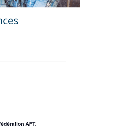
nces
 fédération AFT
.