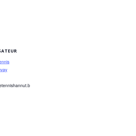
SATEUR
ennis
uvay
etennishannut.b