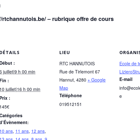
u
://rtchannutois.be/ – rubrique offre de cours
DÉTAILS
LIEU
ORGANI
Début :
RTC HANNUTOIS
Ecole de t
6 juillet|9 h 00 min
Rue de Tirlemont 67
LizieroStr
E-mail
Hannut
,
4280
+ Google
Fin :
Map
info@ecol
10 juillet|16 h 00 min
Téléphone
e
Prix :
019512151
145€
Catégories
d’Évènement:
10 ans
,
11 ans
,
12 ans
,
13 ans
,
14 ans
,
8 ans
,
9