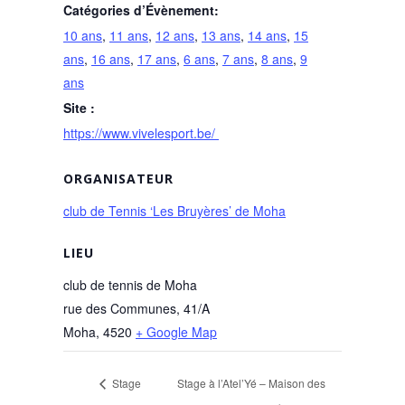
Catégories d’Évènement:
10 ans
,
11 ans
,
12 ans
,
13 ans
,
14 ans
,
15
ans
,
16 ans
,
17 ans
,
6 ans
,
7 ans
,
8 ans
,
9
ans
Site :
https://www.vivelesport.be/
ORGANISATEUR
club de Tennis ‘Les Bruyères’ de Moha
LIEU
club de tennis de Moha
rue des Communes, 41/A
Moha
,
4520
+ Google Map
Stage
Stage à l’Atel’Yé – Maison des