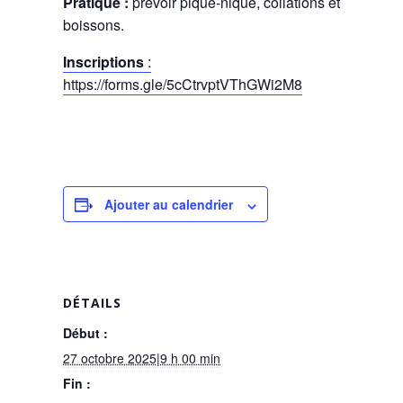
Pratique :
prévoir pique-nique, collations et
boissons.
Inscriptions
:
https://forms.gle/5cCtrvptVThGWi2M8
Ajouter au calendrier
DÉTAILS
Début :
27 octobre 2025|9 h 00 min
Fin :