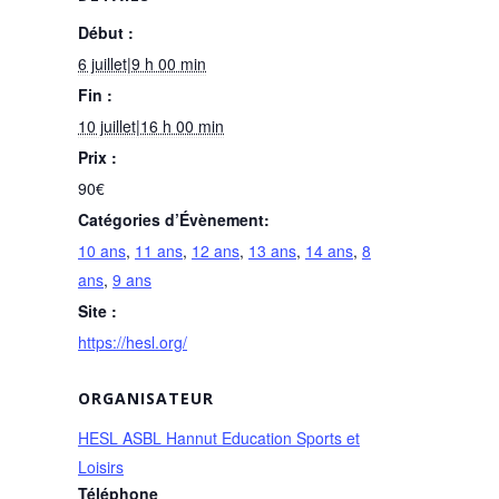
Début :
6 juillet|9 h 00 min
Fin :
10 juillet|16 h 00 min
Prix :
90€
Catégories d’Évènement:
10 ans
,
11 ans
,
12 ans
,
13 ans
,
14 ans
,
8
ans
,
9 ans
Site :
https://hesl.org/
ORGANISATEUR
HESL ASBL Hannut Education Sports et
Loisirs
Téléphone