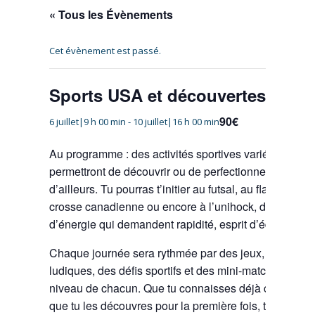
« Tous les Évènements
Cet évènement est passé.
Sports USA et découvertes
90€
6 juillet|9 h 00 min
-
10 juillet|16 h 00 min
Au programme : des activités sportives variées et am
permettront de découvrir ou de perfectionner des spo
d’ailleurs. Tu pourras t’initier au futsal, au flag foot, a
crosse canadienne ou encore à l’unihock, des discipl
d’énergie qui demandent rapidité, esprit d’équipe et c
Chaque journée sera rythmée par des jeux, des entr
ludiques, des défis sportifs et des mini-matchs adapté
niveau de chacun. Que tu connaisses déjà certains d
que tu les découvres pour la première fois, tu auras l