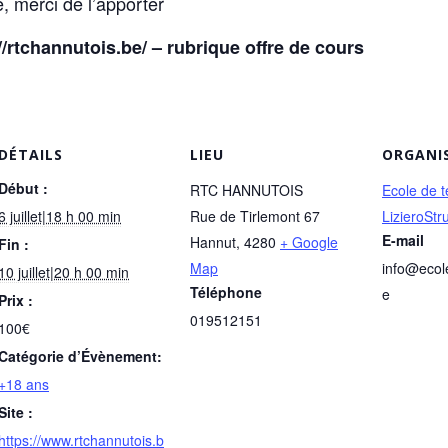
, merci de l’apporter
://rtchannutois.be/ – rubrique offre de cours
DÉTAILS
LIEU
ORGANI
Début :
RTC HANNUTOIS
Ecole de t
6 juillet|18 h 00 min
Rue de Tirlemont 67
LizieroStr
E-mail
Hannut
,
4280
+ Google
Fin :
Map
info@ecol
10 juillet|20 h 00 min
Téléphone
e
Prix :
019512151
100€
Catégorie d’Évènement:
+18 ans
Site :
https://www.rtchannutois.b