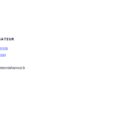
SATEUR
ennis
uvay
etennishannut.b