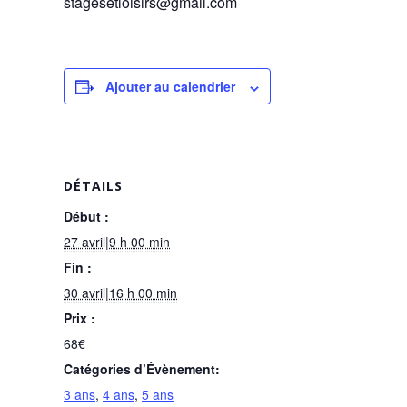
stagesetloisirs@gmail.com
Ajouter au calendrier
DÉTAILS
Début :
27 avril|9 h 00 min
Fin :
30 avril|16 h 00 min
Prix :
68€
Catégories d’Évènement:
3 ans
,
4 ans
,
5 ans