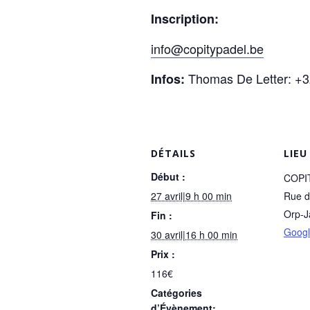
Inscription:
info@copitypadel.be
Thomas De Letter: +3
Infos:
DÉTAILS
LIEU
Début :
COPI
27 avril|9 h 00 min
Rue d
Orp-J
Fin :
Goog
30 avril|16 h 00 min
Prix :
116€
Catégories
d’Évènement: