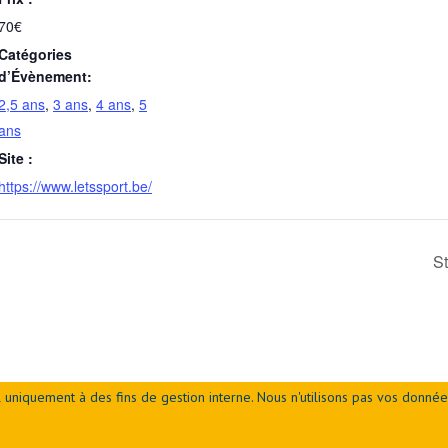
70€
Catégories
d’Évènement:
2,5 ans
,
3 ans
,
4 ans
,
5
ans
Site :
https://www.letssport.be/
St
 uniquement à des fins de gestion interne. Nous n'utilisons pas vos donnée