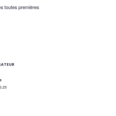
tes toutes premières
SATEUR
e
6.25