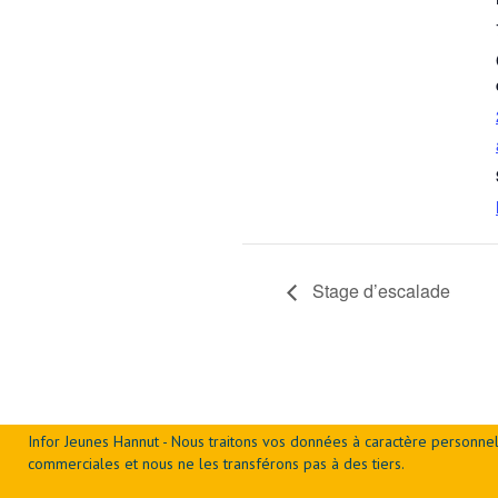
Stage d’escalade
Infor Jeunes Hannut - Nous traitons vos données à caractère personnel
commerciales et nous ne les transférons pas à des tiers.