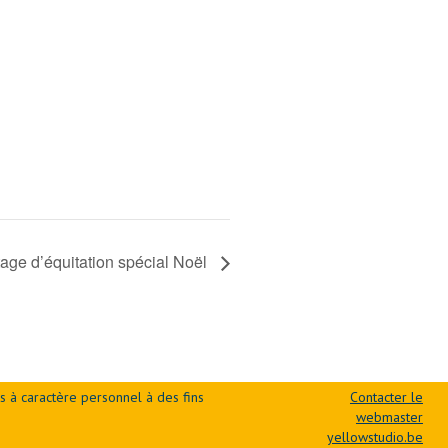
age d’équitation spécial Noël
s à caractère personnel à des fins
Contacter le
webmaster
yellowstudio.be