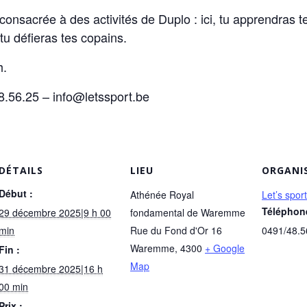
consacrée à des activités de Duplo : ici, tu apprendras 
 tu défieras tes copains.
h.
.56.25 – info@letssport.be
DÉTAILS
LIEU
ORGANI
Début :
Athénée Royal
Let’s sport
Téléphon
29 décembre 2025|9 h 00
fondamental de Waremme
min
Rue du Fond d'Or 16
0491/48.5
Waremme
,
4300
+ Google
Fin :
Map
31 décembre 2025|16 h
00 min
Prix :