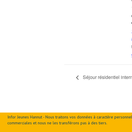
Séjour résidentiel inter
Infor Jeunes Hannut - Nous traitons vos données à caractère personnel
commerciales et nous ne les transférons pas à des tiers.