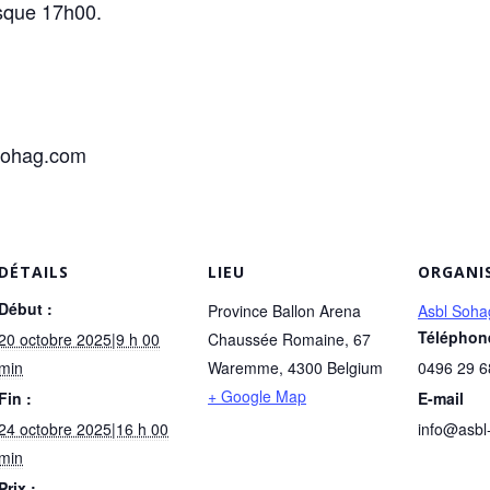
usque 17h00.
sohag.com
DÉTAILS
LIEU
ORGANI
Début :
Province Ballon Arena
Asbl Soha
Téléphon
20 octobre 2025|9 h 00
Chaussée Romaine, 67
min
Waremme
,
4300
Belgium
0496 29 6
+ Google Map
Fin :
E-mail
24 octobre 2025|16 h 00
info@asbl
min
Prix :