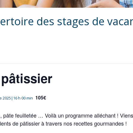
ertoire des stages de vaca
 pâtissier
105€
e 2025|16 h 00 min
pâte feuilletée … Voilà un programme alléchant ! Viens 
alents de pâtissier à travers nos recettes gourmandes !