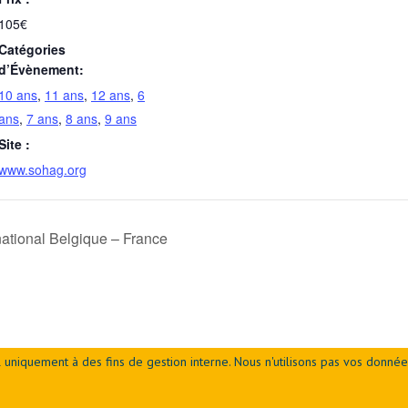
105€
Catégories
d’Évènement:
10 ans
,
11 ans
,
12 ans
,
6
ans
,
7 ans
,
8 ans
,
9 ans
Site :
www.sohag.org
national Belgique – France
 uniquement à des fins de gestion interne. Nous n'utilisons pas vos donnée