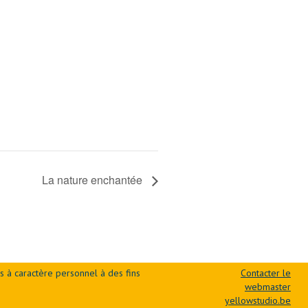
La nature enchantée
s à caractère personnel à des fins
Contacter le
webmaster
yellowstudio.be