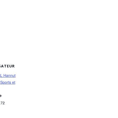
SATEUR
L Hannut
Sports et
e
.72