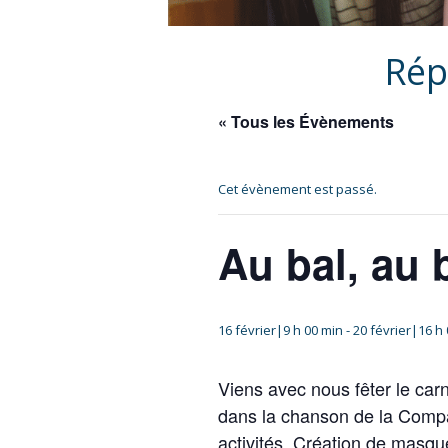
Rép
« Tous les Évènements
Cet évènement est passé.
Au bal, au 
16 février|9 h 00 min
-
20 février|16 h
Viens avec nous fêter le car
dans la chanson de la Compa
activités. Création de masqu