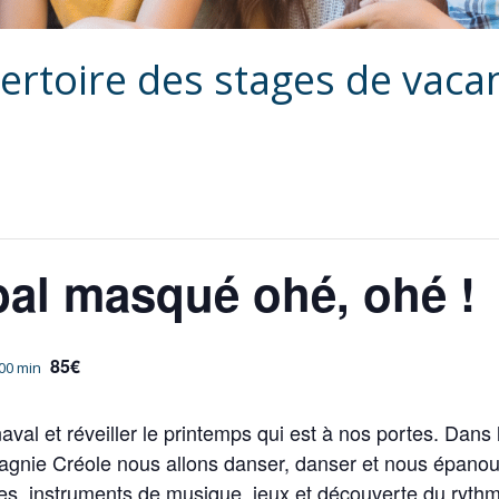
ertoire des stages de vaca
bal masqué ohé, ohé !
85€
 00 min
naval et réveiller le printemps qui est à nos portes. Da
gnie Créole nous allons danser, danser et nous épanoui
es, instruments de musique, jeux et découverte du ryth