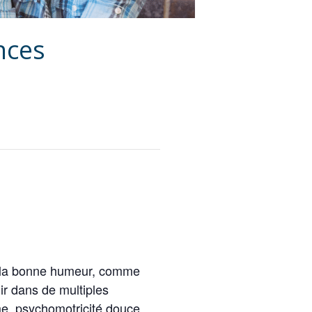
nces
ns la bonne humeur, comme
r dans de multiples
me, psychomotricité douce,