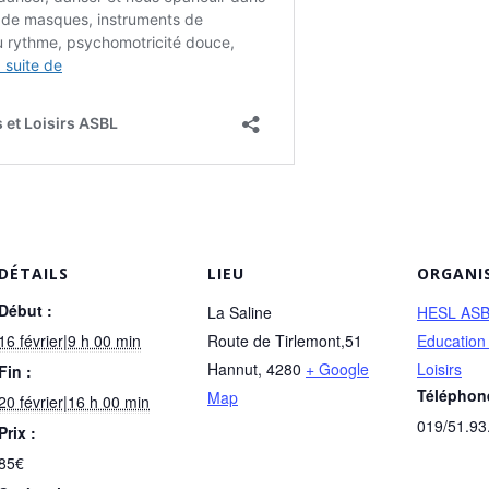
DÉTAILS
LIEU
ORGANI
Début :
La Saline
HESL ASB
16 février|9 h 00 min
Route de Tirlemont,51
Education 
Hannut
,
4280
+ Google
Loisirs
Fin :
Téléphon
Map
20 février|16 h 00 min
019/51.93
Prix :
85€