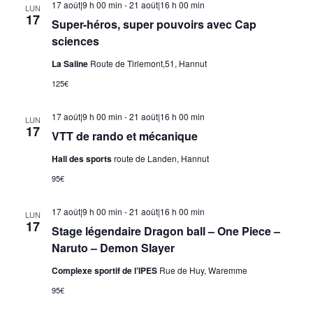
17 août|9 h 00 min
-
21 août|16 h 00 min
LUN
17
Super-héros, super pouvoirs avec Cap
sciences
La Saline
Route de Tirlemont,51, Hannut
125€
17 août|9 h 00 min
-
21 août|16 h 00 min
LUN
17
VTT de rando et mécanique
Hall des sports
route de Landen, Hannut
95€
17 août|9 h 00 min
-
21 août|16 h 00 min
LUN
17
Stage légendaire Dragon ball – One Piece –
Naruto – Demon Slayer
Complexe sportif de l’IPES
Rue de Huy, Waremme
95€