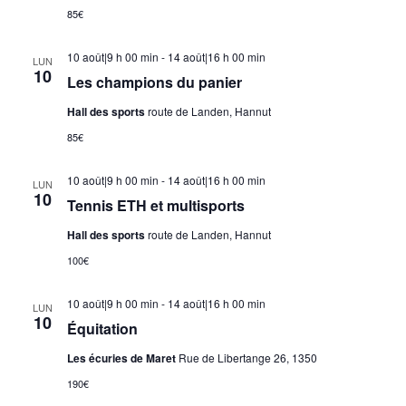
85€
10 août|9 h 00 min
-
14 août|16 h 00 min
LUN
10
Les champions du panier
Hall des sports
route de Landen, Hannut
85€
10 août|9 h 00 min
-
14 août|16 h 00 min
LUN
10
Tennis ETH et multisports
Hall des sports
route de Landen, Hannut
100€
10 août|9 h 00 min
-
14 août|16 h 00 min
LUN
10
Équitation
Les écuries de Maret
Rue de Libertange 26, 1350
190€