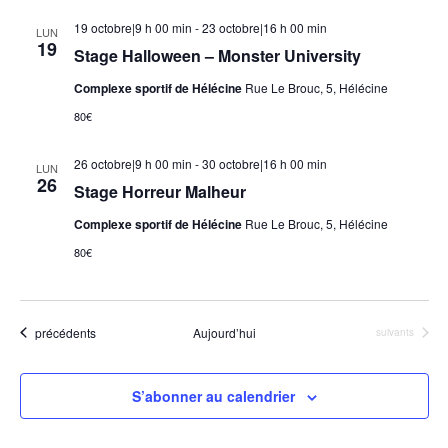
19 octobre|9 h 00 min
-
23 octobre|16 h 00 min
LUN
19
Stage Halloween – Monster University
Complexe sportif de Hélécine
Rue Le Brouc, 5, Hélécine
80€
26 octobre|9 h 00 min
-
30 octobre|16 h 00 min
LUN
26
Stage Horreur Malheur
Complexe sportif de Hélécine
Rue Le Brouc, 5, Hélécine
80€
Évènements
précédents
Aujourd’hui
Évènements
suivants
S’abonner au calendrier