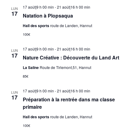
17 août|9 h 00 min
-
21 août|16 h 00 min
LUN
17
Natation à Plopsaqua
Hall des sports
route de Landen, Hannut
100€
17 août|9 h 00 min
-
21 août|16 h 00 min
LUN
17
Nature Créative : Découverte du Land Art
La Saline
Route de Tirlemont,51, Hannut
85€
17 août|9 h 00 min
-
21 août|16 h 00 min
LUN
17
Préparation à la rentrée dans ma classe
primaire
Hall des sports
route de Landen, Hannut
100€