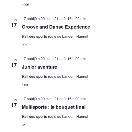
100€
17 août|9 h 00 min
-
21 août|16 h 00 min
LUN
17
Groove and Danse Expérience
Hall des sports
route de Landen, Hannut
90€
17 août|9 h 00 min
-
21 août|16 h 00 min
LUN
17
Junior aventure
Hall des sports
route de Landen, Hannut
110€
17 août|9 h 00 min
-
21 août|16 h 00 min
LUN
17
Multisports : le bouquet final
Hall des sports
route de Landen, Hannut
85€