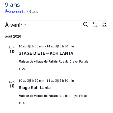
9 ans
Évènements
9 ans
Évènements
À venir
Recherche
Nav
Recherche
Liste
Montrer
de
et
Sélectionnez
Les
vue
août 2026
navigation
Filtres
une
Évè
de
date.
10 août|8 h 30 min
-
14 août|15 h 30 min
LUN
10
vues
STAGE D’ÉTÉ – KOH LANTA
Évènements
Maison de village de Fallais
Rue de Dreye, Fallais
110€
10 août|8 h 30 min
-
14 août|15 h 30 min
LUN
10
Stage Koh-Lanta
Maison de village de Fallais
Rue de Dreye, Fallais
110€