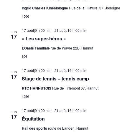
Ingrid Charles Kinésiologue
Rue de la Filature, 37, Jodoigne
150€
17 août|9 h 00 min
-
21 août|16 h 00 min
LUN
17
« Les super-héros »
L’Oasis Familiale
rue de Wavre 22B, Hannut
60€
17 août|9 h 00 min
-
21 août|16 h 00 min
LUN
17
Stage de tennis – tennis camp
RTC HANNUTOIS
Rue de Tirlemont 67, Hannut
125€
17 août|9 h 00 min
-
21 août|16 h 00 min
LUN
17
Équitation
Hall des sports
route de Landen, Hannut