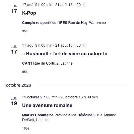
17 août|9 h 00 min
-
21 août|16 h 00 min
LUN
17
K-Pop
Complexe sportif de l’IPES
Rue de Huy, Waremme
95€
17 août|9 h 00 min
-
21 août|16 h 00 min
LUN
17
« Bushcraft : l’art de vivre au naturel »
CANT
Rue du Cortil, 2, Latinne
85€
octobre 2026
19 octobre|9 h 00 min
-
23 octobre|16 h 00 min
LUN
19
Une aventure romaine
MiaBW Dommaine Provincial de Hélécine
2, rue Armand
DeWolf, Hélécine
108€