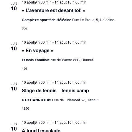
10 août|9 h 00 min
-
14 août|16 h 00 min
LUN
10
« L’aventure est devant toi! »
Complexe sportif de Hélécine
Rue Le Brouc, 5, Hélécine
80€
10 août|9 h 00 min
-
14 août|16 h 00 min
LUN
10
« En voyage »
L’Oasis Familiale
rue de Wavre 22B, Hannut
48€
10 août|9 h 00 min
-
14 août|16 h 00 min
LUN
10
Stage de tennis – tennis camp
RTC HANNUTOIS
Rue de Tirlemont 67, Hannut
125€
10 août|9 h 00 min
-
14 août|16 h 00 min
LUN
10
A fond l’escalade