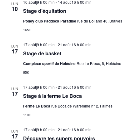
10 août|9 h 00 min
-
14 août|16 h 00 min
LUN
10
Stage d’équitation
Poney club Paddock Paradise
rue du Bolland 40, Braives
165€
17 août|9 h 00 min
-
21 août|16 h 00 min
LUN
17
Stage de basket
Complexe sportif de Hélécine
Rue Le Brouc, 5, Hélécine
95€
17 août|9 h 00 min
-
21 août|16 h 00 min
LUN
17
Stage à la ferme Le Boca
Ferme Le Boca
rue Boca de Waremme n° 2, Faimes
110€
17 août|9 h 00 min
-
21 août|16 h 00 min
LUN
17
Découvre tes supers pouvoirs