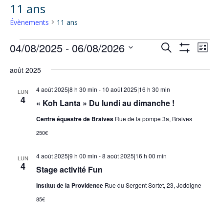
11 ans
Évènements
11 ans
Évènements
04/08/2025
 - 
06/08/2026
Recherche
Nav
Recherche
Liste
Montrer
de
et
Sélectionnez
Les
vue
août 2025
navigation
Filtres
une
Évè
de
date.
4 août 2025|8 h 30 min
-
10 août 2025|16 h 30 min
LUN
4
vues
« Koh Lanta » Du lundi au dimanche !
Évènements
Centre équestre de Braives
Rue de la pompe 3a, Braives
250€
4 août 2025|9 h 00 min
-
8 août 2025|16 h 00 min
LUN
4
Stage activité Fun
Institut de la Providence
Rue du Sergent Sortet, 23, Jodoigne
85€