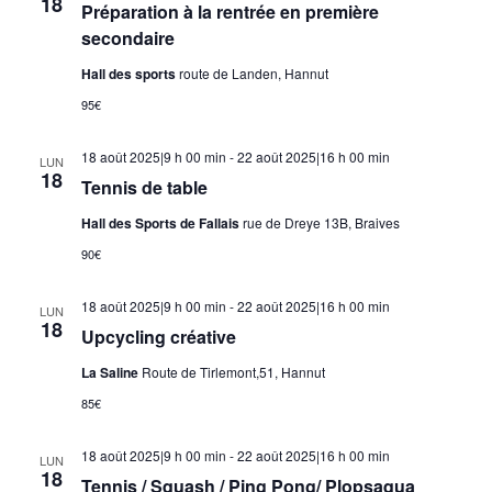
18
Préparation à la rentrée en première
secondaire
Hall des sports
route de Landen, Hannut
95€
18 août 2025|9 h 00 min
-
22 août 2025|16 h 00 min
LUN
18
Tennis de table
Hall des Sports de Fallais
rue de Dreye 13B, Braives
90€
18 août 2025|9 h 00 min
-
22 août 2025|16 h 00 min
LUN
18
Upcycling créative
La Saline
Route de Tirlemont,51, Hannut
85€
18 août 2025|9 h 00 min
-
22 août 2025|16 h 00 min
LUN
18
Tennis / Squash / Ping Pong/ Plopsaqua