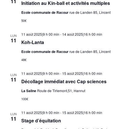
11
Initiation au Kin-ball et activités multiples
Ecole communale de Racour
rue de Landen 85, Lincent
50€
11 août 2025|9 h 00 min
-
14 août 2025|16 h 00 min
LUN
11
Koh-Lanta
Ecole communale de Racour
rue de Landen 85, Lincent
48€
11 août 2025|9 h 00 min
-
15 août 2025|16 h 00 min
LUN
11
Décollage immédiat avec Cap sciences
La Saline
Route de Tirlemont,51, Hannut
100€
11 août 2025|9 h 00 min
-
15 août 2025|16 h 00 min
LUN
11
Stage d’équitation