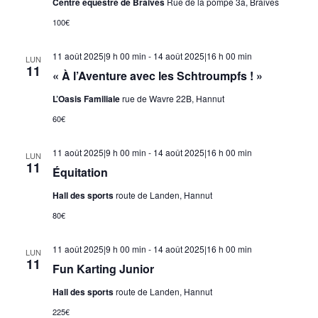
Centre équestre de Braives
Rue de la pompe 3a, Braives
100€
11 août 2025|9 h 00 min
-
14 août 2025|16 h 00 min
LUN
11
« À l’Aventure avec les Schtroumpfs ! »
L’Oasis Familiale
rue de Wavre 22B, Hannut
60€
11 août 2025|9 h 00 min
-
14 août 2025|16 h 00 min
LUN
11
Équitation
Hall des sports
route de Landen, Hannut
80€
11 août 2025|9 h 00 min
-
14 août 2025|16 h 00 min
LUN
11
Fun Karting Junior
Hall des sports
route de Landen, Hannut
225€