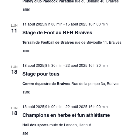
Poney club Paddock Paradise
rue du Bolland 40, Braives
155€
11 août 2025|9 h 00 min
-
15 août 2025|16 h 00 min
LUN
11
Stage de Foot au REH Braives
Terrain de Football de Braives
rue de Brivioulle 11, Braives
100€
18 août 2025|8 h 30 min
-
22 août 2025|16 h 30 min
LUN
18
Stage pour tous
Centre équestre de Braives
Rue de la pompe 3a, Braives
150€
18 août 2025|9 h 00 min
-
22 août 2025|16 h 00 min
LUN
18
Champions en herbe et fun athlétisme
Hall des sports
route de Landen, Hannut
85€