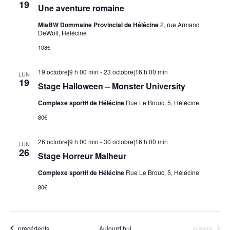
19
Une aventure romaine
MiaBW Dommaine Provincial de Hélécine
2, rue Armand
DeWolf, Hélécine
108€
19 octobre|9 h 00 min
-
23 octobre|16 h 00 min
LUN
19
Stage Halloween – Monster University
Complexe sportif de Hélécine
Rue Le Brouc, 5, Hélécine
80€
26 octobre|9 h 00 min
-
30 octobre|16 h 00 min
LUN
26
Stage Horreur Malheur
Complexe sportif de Hélécine
Rue Le Brouc, 5, Hélécine
80€
Évènements
précédents
Aujourd’hui
Évènements
suivants