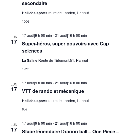
secondaire
Hall des sports
route de Landen, Hannut
100€
17 août|9 h 00 min
-
21 août|16 h 00 min
LUN
17
Super-héros, super pouvoirs avec Cap
sciences
La Saline
Route de Tirlemont,51, Hannut
125€
17 août|9 h 00 min
-
21 août|16 h 00 min
LUN
17
VTT de rando et mécanique
Hall des sports
route de Landen, Hannut
95€
17 août|9 h 00 min
-
21 août|16 h 00 min
LUN
17
Stage légendaire Dragon ball – One Piece –