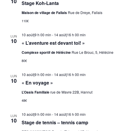
10
Stage Koh-Lanta
Maison de village de Fallais
Rue de Dreye, Fallais
110€
10 août|9 h 00 min
-
14 août|16 h 00 min
LUN
10
« L’aventure est devant toi! »
Complexe sportif de Hélécine
Rue Le Brouc, 5, Hélécine
80€
10 août|9 h 00 min
-
14 août|16 h 00 min
LUN
10
« En voyage »
L’Oasis Familiale
rue de Wavre 22B, Hannut
48€
10 août|9 h 00 min
-
14 août|16 h 00 min
LUN
10
Stage de tennis – tennis camp