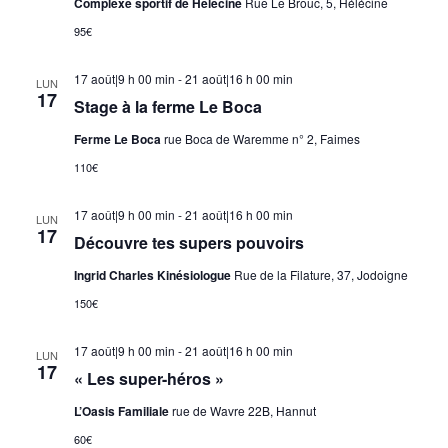
Complexe sportif de Hélécine
Rue Le Brouc, 5, Hélécine
95€
17 août|9 h 00 min
-
21 août|16 h 00 min
LUN
17
Stage à la ferme Le Boca
Ferme Le Boca
rue Boca de Waremme n° 2, Faimes
110€
17 août|9 h 00 min
-
21 août|16 h 00 min
LUN
17
Découvre tes supers pouvoirs
Ingrid Charles Kinésiologue
Rue de la Filature, 37, Jodoigne
150€
17 août|9 h 00 min
-
21 août|16 h 00 min
LUN
17
« Les super-héros »
L’Oasis Familiale
rue de Wavre 22B, Hannut
60€