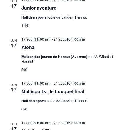
LUN
17
Junior aventure
Hall des sports
route de Landen, Hannut
110€
17 août|9 h 00 min
-
21 août|16 h 00 min
LUN
17
Aloha
Maison des jeunes de Hannut (Avernas)
rue M. Withofs 1,
Hannut
50€
17 août|9 h 00 min
-
21 août|16 h 00 min
LUN
17
Multisports : le bouquet final
Hall des sports
route de Landen, Hannut
85€
17 août|9 h 00 min
-
21 août|16 h 00 min
LUN
17