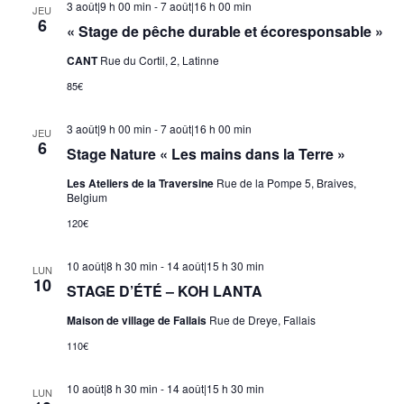
3 août|9 h 00 min
-
7 août|16 h 00 min
JEU
6
« Stage de pêche durable et écoresponsable »
CANT
Rue du Cortil, 2, Latinne
85€
3 août|9 h 00 min
-
7 août|16 h 00 min
JEU
6
Stage Nature « Les mains dans la Terre »
Les Ateliers de la Traversine
Rue de la Pompe 5, Braives,
Belgium
120€
10 août|8 h 30 min
-
14 août|15 h 30 min
LUN
10
STAGE D’ÉTÉ – KOH LANTA
Maison de village de Fallais
Rue de Dreye, Fallais
110€
10 août|8 h 30 min
-
14 août|15 h 30 min
LUN