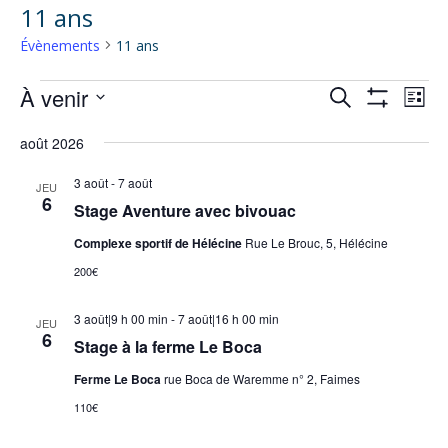
11 ans
Évènements
11 ans
Évènements
À venir
Recherche
Nav
Recherche
Liste
Montrer
de
et
Sélectionnez
Les
vue
août 2026
navigation
Filtres
une
Évè
de
date.
3 août
-
7 août
JEU
6
vues
Stage Aventure avec bivouac
Évènements
Complexe sportif de Hélécine
Rue Le Brouc, 5, Hélécine
200€
3 août|9 h 00 min
-
7 août|16 h 00 min
JEU
6
Stage à la ferme Le Boca
Ferme Le Boca
rue Boca de Waremme n° 2, Faimes
110€