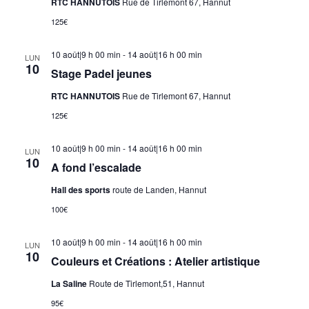
RTC HANNUTOIS
Rue de Tirlemont 67, Hannut
125€
10 août|9 h 00 min
-
14 août|16 h 00 min
LUN
10
Stage Padel jeunes
RTC HANNUTOIS
Rue de Tirlemont 67, Hannut
125€
10 août|9 h 00 min
-
14 août|16 h 00 min
LUN
10
A fond l’escalade
Hall des sports
route de Landen, Hannut
100€
10 août|9 h 00 min
-
14 août|16 h 00 min
LUN
10
Couleurs et Créations : Atelier artistique
La Saline
Route de Tirlemont,51, Hannut
95€