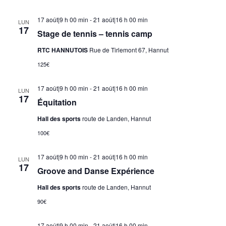
17 août|9 h 00 min
-
21 août|16 h 00 min
LUN
17
Stage de tennis – tennis camp
RTC HANNUTOIS
Rue de Tirlemont 67, Hannut
125€
17 août|9 h 00 min
-
21 août|16 h 00 min
LUN
17
Équitation
Hall des sports
route de Landen, Hannut
100€
17 août|9 h 00 min
-
21 août|16 h 00 min
LUN
17
Groove and Danse Expérience
Hall des sports
route de Landen, Hannut
90€
17 août|9 h 00 min
-
21 août|16 h 00 min