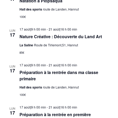
Natation à Plopsaqua
Hall des sports
route de Landen, Hannut
100€
17 août|9 h 00 min
-
21 août|16 h 00 min
LUN
17
Nature Créative : Découverte du Land Art
La Saline
Route de Tirlemont,51, Hannut
85€
17 août|9 h 00 min
-
21 août|16 h 00 min
LUN
17
Préparation à la rentrée dans ma classe
primaire
Hall des sports
route de Landen, Hannut
100€
17 août|9 h 00 min
-
21 août|16 h 00 min
LUN
17
Préparation à la rentrée en première