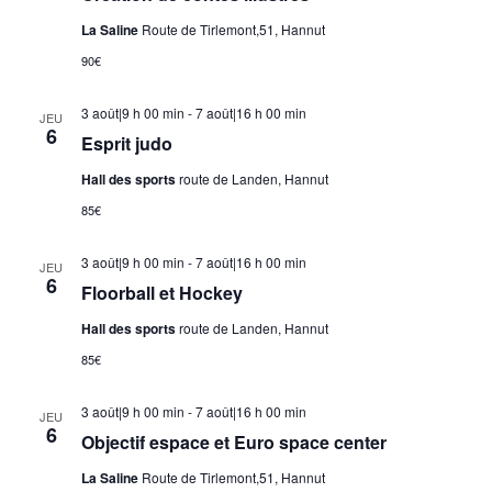
La Saline
Route de Tirlemont,51, Hannut
90€
3 août|9 h 00 min
-
7 août|16 h 00 min
JEU
6
Esprit judo
Hall des sports
route de Landen, Hannut
85€
3 août|9 h 00 min
-
7 août|16 h 00 min
JEU
6
Floorball et Hockey
Hall des sports
route de Landen, Hannut
85€
3 août|9 h 00 min
-
7 août|16 h 00 min
JEU
6
Objectif espace et Euro space center
La Saline
Route de Tirlemont,51, Hannut