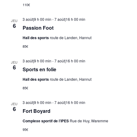
110€
3 août|9 h 00 min
-
7 août|16 h 00 min
JEU
6
Passion Foot
Hall des sports
route de Landen, Hannut
85€
3 août|9 h 00 min
-
7 août|16 h 00 min
JEU
6
Sports en folie
Hall des sports
route de Landen, Hannut
85€
3 août|9 h 00 min
-
7 août|16 h 00 min
JEU
6
Fort Boyard
Complexe sportif de l’IPES
Rue de Huy, Waremme
95€