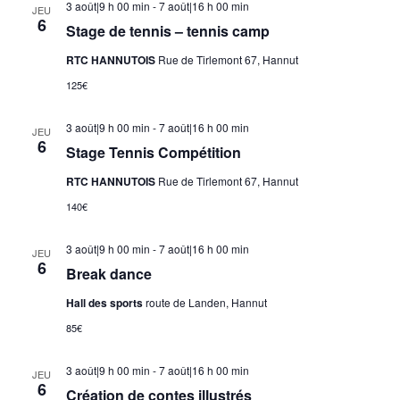
3 août|9 h 00 min
-
7 août|16 h 00 min
JEU
6
Stage de tennis – tennis camp
RTC HANNUTOIS
Rue de Tirlemont 67, Hannut
125€
3 août|9 h 00 min
-
7 août|16 h 00 min
JEU
6
Stage Tennis Compétition
RTC HANNUTOIS
Rue de Tirlemont 67, Hannut
140€
3 août|9 h 00 min
-
7 août|16 h 00 min
JEU
6
Break dance
Hall des sports
route de Landen, Hannut
85€
3 août|9 h 00 min
-
7 août|16 h 00 min
JEU
6
Création de contes illustrés