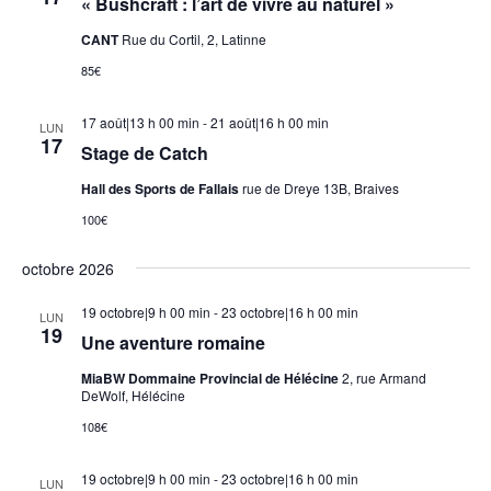
« Bushcraft : l’art de vivre au naturel »
CANT
Rue du Cortil, 2, Latinne
85€
17 août|13 h 00 min
-
21 août|16 h 00 min
LUN
17
Stage de Catch
Hall des Sports de Fallais
rue de Dreye 13B, Braives
100€
octobre 2026
19 octobre|9 h 00 min
-
23 octobre|16 h 00 min
LUN
19
Une aventure romaine
MiaBW Dommaine Provincial de Hélécine
2, rue Armand
DeWolf, Hélécine
108€
19 octobre|9 h 00 min
-
23 octobre|16 h 00 min
LUN