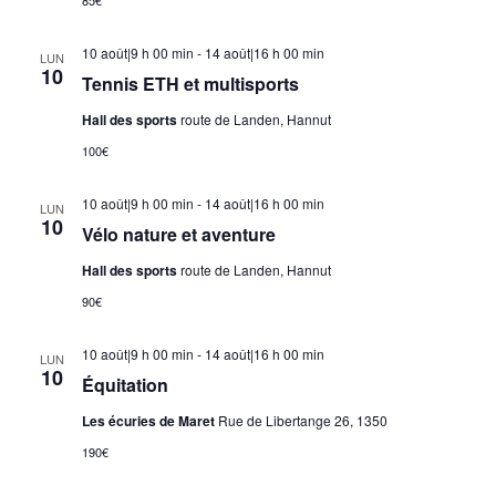
10 août|9 h 00 min
-
14 août|16 h 00 min
LUN
10
Tennis ETH et multisports
Hall des sports
route de Landen, Hannut
100€
10 août|9 h 00 min
-
14 août|16 h 00 min
LUN
10
Vélo nature et aventure
Hall des sports
route de Landen, Hannut
90€
10 août|9 h 00 min
-
14 août|16 h 00 min
LUN
10
Équitation
Les écuries de Maret
Rue de Libertange 26, 1350
190€