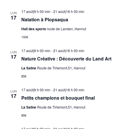
17 août|9 h 00 min
-
21 août|16 h 00 min
LUN
17
Natation à Plopsaqua
Hall des sports
route de Landen, Hannut
100€
17 août|9 h 00 min
-
21 août|16 h 00 min
LUN
17
Nature Créative : Découverte du Land Art
La Saline
Route de Tirlemont,51, Hannut
85€
17 août|9 h 00 min
-
21 août|16 h 00 min
LUN
17
Petits champions et bouquet final
La Saline
Route de Tirlemont,51, Hannut
85€
17 août|9 h 00 min
-
21 août|16 h 00 min