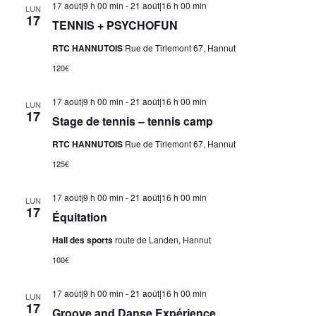
17 août|9 h 00 min
-
21 août|16 h 00 min
LUN
17
TENNIS + PSYCHOFUN
RTC HANNUTOIS
Rue de Tirlemont 67, Hannut
120€
17 août|9 h 00 min
-
21 août|16 h 00 min
LUN
17
Stage de tennis – tennis camp
RTC HANNUTOIS
Rue de Tirlemont 67, Hannut
125€
17 août|9 h 00 min
-
21 août|16 h 00 min
LUN
17
Équitation
Hall des sports
route de Landen, Hannut
100€
17 août|9 h 00 min
-
21 août|16 h 00 min
LUN
17
Groove and Danse Expérience