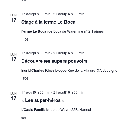
17 août|9 h 00 min
-
21 août|16 h 00 min
LUN
17
Stage à la ferme Le Boca
Ferme Le Boca
rue Boca de Waremme n° 2, Faimes
110€
17 août|9 h 00 min
-
21 août|16 h 00 min
LUN
17
Découvre tes supers pouvoirs
Ingrid Charles Kinésiologue
Rue de la Filature, 37, Jodoigne
150€
17 août|9 h 00 min
-
21 août|16 h 00 min
LUN
17
« Les super-héros »
L’Oasis Familiale
rue de Wavre 22B, Hannut
60€