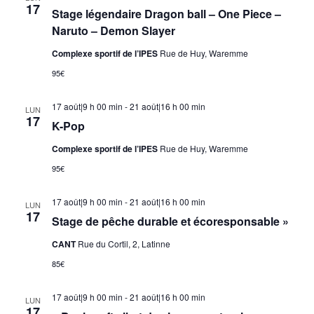
17
Stage légendaire Dragon ball – One Piece –
Naruto – Demon Slayer
Complexe sportif de l’IPES
Rue de Huy, Waremme
95€
17 août|9 h 00 min
-
21 août|16 h 00 min
LUN
17
K-Pop
Complexe sportif de l’IPES
Rue de Huy, Waremme
95€
17 août|9 h 00 min
-
21 août|16 h 00 min
LUN
17
Stage de pêche durable et écoresponsable »
CANT
Rue du Cortil, 2, Latinne
85€
17 août|9 h 00 min
-
21 août|16 h 00 min
LUN
17