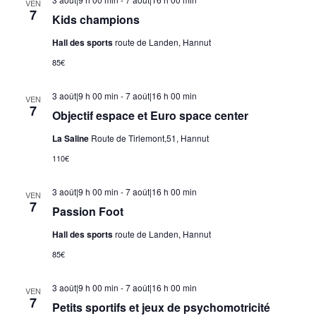
VEN
7
Kids champions
Hall des sports
route de Landen, Hannut
85€
3 août|9 h 00 min
-
7 août|16 h 00 min
VEN
7
Objectif espace et Euro space center
La Saline
Route de Tirlemont,51, Hannut
110€
3 août|9 h 00 min
-
7 août|16 h 00 min
VEN
7
Passion Foot
Hall des sports
route de Landen, Hannut
85€
3 août|9 h 00 min
-
7 août|16 h 00 min
VEN
7
Petits sportifs et jeux de psychomotricité