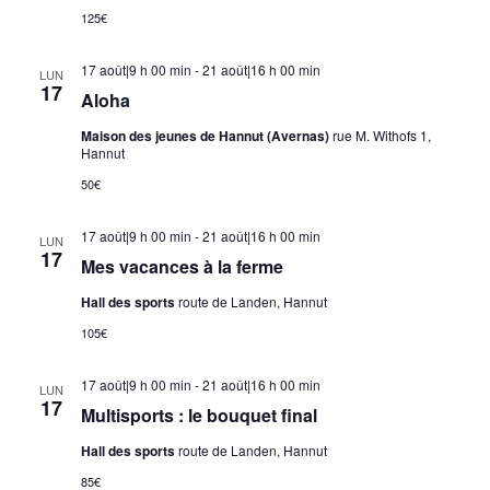
125€
17 août|9 h 00 min
-
21 août|16 h 00 min
LUN
17
Aloha
Maison des jeunes de Hannut (Avernas)
rue M. Withofs 1,
Hannut
50€
17 août|9 h 00 min
-
21 août|16 h 00 min
LUN
17
Mes vacances à la ferme
Hall des sports
route de Landen, Hannut
105€
17 août|9 h 00 min
-
21 août|16 h 00 min
LUN
17
Multisports : le bouquet final
Hall des sports
route de Landen, Hannut
85€