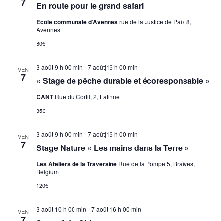
7
En route pour le grand safari
Ecole communale d’Avennes
rue de la Justice de Paix 8,
Avennes
80€
3 août|9 h 00 min
-
7 août|16 h 00 min
VEN
7
« Stage de pêche durable et écoresponsable »
CANT
Rue du Cortil, 2, Latinne
85€
3 août|9 h 00 min
-
7 août|16 h 00 min
VEN
7
Stage Nature « Les mains dans la Terre »
Les Ateliers de la Traversine
Rue de la Pompe 5, Braives,
Belgium
120€
3 août|10 h 00 min
-
7 août|16 h 00 min
VEN
7