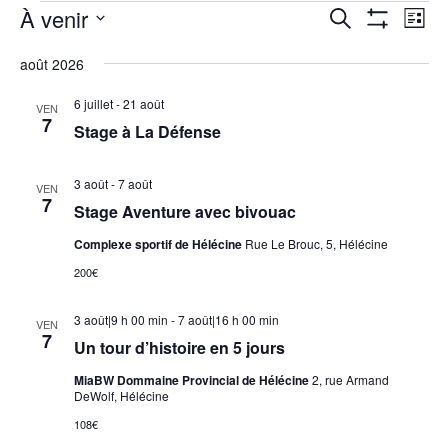
Évènements
À venir
Recherche
Nav
Recherche
Liste
Montrer
de
et
Sélectionnez
Les
vue
août 2026
navigation
Filtres
une
Évè
de
date.
6 juillet
-
21 août
VEN
7
vues
Stage à La Défense
Évènements
3 août
-
7 août
VEN
7
Stage Aventure avec bivouac
Complexe sportif de Hélécine
Rue Le Brouc, 5, Hélécine
200€
3 août|9 h 00 min
-
7 août|16 h 00 min
VEN
7
Un tour d’histoire en 5 jours
MiaBW Dommaine Provincial de Hélécine
2, rue Armand
DeWolf, Hélécine
108€