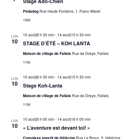
Stage Ado-Chien
Pédadog
Rue Haute Fontaine, 1, Franc-Waret
155€
10 août|8 h 30 min
-
14 août|15 h 30 min
LUN
10
STAGE D’ÉTÉ – KOH LANTA
Maison de village de Fallais
Rue de Dreye, Fallais
110€
10 août|8 h 30 min
-
14 août|15 h 30 min
LUN
10
Stage Koh-Lanta
Maison de village de Fallais
Rue de Dreye, Fallais
110€
10 août|9 h 00 min
-
14 août|16 h 00 min
LUN
10
« L’aventure est devant toi! »
Complexe sportif de Hélécine
Rue Le Brouc, 5, Hélécine