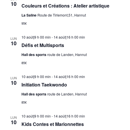
10
Couleurs et Créations : Atelier artistique
La Saline
Route de Tirlemont,51, Hannut
95€
10 août|9 h 00 min
-
14 août|16 h 00 min
LUN
10
Défis et Multisports
Hall des sports
route de Landen, Hannut
85€
10 août|9 h 00 min
-
14 août|16 h 00 min
LUN
10
Initiation Taekwondo
Hall des sports
route de Landen, Hannut
85€
10 août|9 h 00 min
-
14 août|16 h 00 min
LUN
10
Kids Contes et Marionnettes