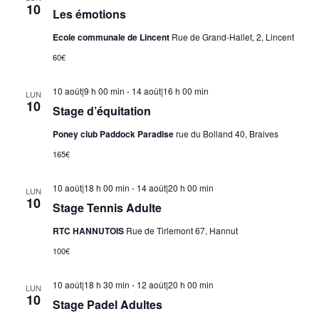
10
Les émotions
Ecole communale de Lincent
Rue de Grand-Hallet, 2, Lincent
60€
10 août|9 h 00 min
-
14 août|16 h 00 min
LUN
10
Stage d’équitation
Poney club Paddock Paradise
rue du Bolland 40, Braives
165€
10 août|18 h 00 min
-
14 août|20 h 00 min
LUN
10
Stage Tennis Adulte
RTC HANNUTOIS
Rue de Tirlemont 67, Hannut
100€
10 août|18 h 30 min
-
12 août|20 h 00 min
LUN
10
Stage Padel Adultes