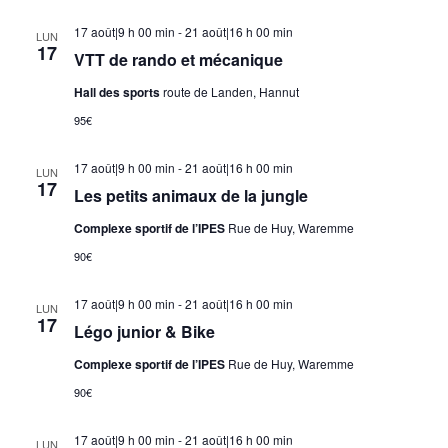
17 août|9 h 00 min
-
21 août|16 h 00 min
LUN
17
VTT de rando et mécanique
Hall des sports
route de Landen, Hannut
95€
17 août|9 h 00 min
-
21 août|16 h 00 min
LUN
17
Les petits animaux de la jungle
Complexe sportif de l’IPES
Rue de Huy, Waremme
90€
17 août|9 h 00 min
-
21 août|16 h 00 min
LUN
17
Légo junior & Bike
Complexe sportif de l’IPES
Rue de Huy, Waremme
90€
17 août|9 h 00 min
-
21 août|16 h 00 min
LUN