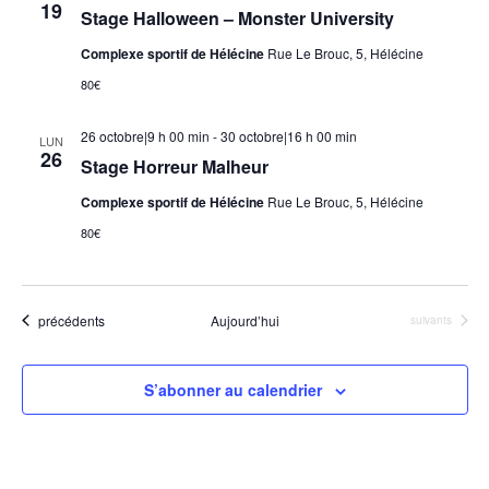
19
Stage Halloween – Monster University
Complexe sportif de Hélécine
Rue Le Brouc, 5, Hélécine
80€
26 octobre|9 h 00 min
-
30 octobre|16 h 00 min
LUN
26
Stage Horreur Malheur
Complexe sportif de Hélécine
Rue Le Brouc, 5, Hélécine
80€
Évènements
précédents
Aujourd’hui
Évènements
suivants
S’abonner au calendrier