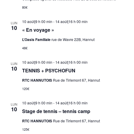
80€
10 août|9 h 00 min
-
14 août|16 h 00 min
LUN
10
« En voyage »
L’Oasis Familiale
rue de Wavre 22B, Hannut
48€
10 août|9 h 00 min
-
14 août|16 h 00 min
LUN
10
TENNIS + PSYCHOFUN
RTC HANNUTOIS
Rue de Tirlemont 67, Hannut
120€
10 août|9 h 00 min
-
14 août|16 h 00 min
LUN
10
Stage de tennis – tennis camp
RTC HANNUTOIS
Rue de Tirlemont 67, Hannut
125€