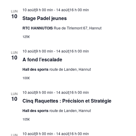
10 août|9 h 00 min
-
14 août|16 h 00 min
LUN
10
Stage Padel jeunes
RTC HANNUTOIS
Rue de Tirlemont 67, Hannut
125€
10 août|9 h 00 min
-
14 août|16 h 00 min
LUN
10
A fond l’escalade
Hall des sports
route de Landen, Hannut
100€
10 août|9 h 00 min
-
14 août|16 h 00 min
LUN
10
Cinq Raquettes : Précision et Stratégie
Hall des sports
route de Landen, Hannut
105€
10 août|9 h 00 min
-
14 août|16 h 00 min
LUN