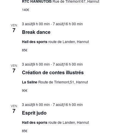
RTC HANNUTOIS
Rue de Tirlemont 67, Hannut
140€
3 août|9 h 00 min
-
7 août|16 h 00 min
VEN
7
Break dance
Hall des sports
route de Landen, Hannut
85€
3 août|9 h 00 min
-
7 août|16 h 00 min
VEN
7
Création de contes illustrés
La Saline
Route de Tirlemont,51, Hannut
90€
3 août|9 h 00 min
-
7 août|16 h 00 min
VEN
7
Esprit judo
Hall des sports
route de Landen, Hannut
85€