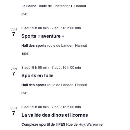
La Saline
Route de Tirlemont,51, Hannut
85€
3 août|9 h 00 min
-
7 août|16 h 00 min
VEN
7
Sports « aventure »
Hall des sports
route de Landen, Hannut
180€
3 août|9 h 00 min
-
7 août|16 h 00 min
VEN
7
Sports en folie
Hall des sports
route de Landen, Hannut
85€
3 août|9 h 00 min
-
7 août|16 h 00 min
VEN
7
La vallée des dinos et licornes
Complexe sportif de l’IPES
Rue de Huy, Waremme