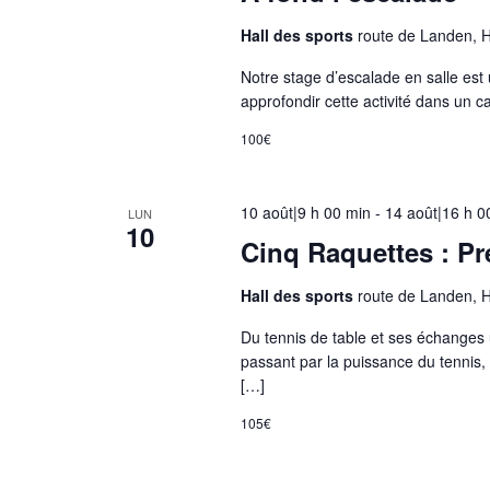
c
Hall des sports
route de Landen, 
l
Notre stage d’escalade en salle est 
e
approfondir cette activité dans un 
s
r
100€
é
s
10 août|9 h 00 min
-
14 août|16 h 0
LUN
u
10
Cinq Raquettes : Pré
l
t
Hall des sports
route de Landen, 
a
t
Du tennis de table et ses échanges 
passant par la puissance du tennis,
s
[…]
f
i
105€
l
t