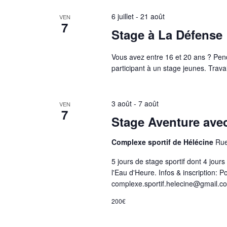
i
6 juillet
-
21 août
VEN
7
c
Stage à La Défense
a
t
Vous avez entre 16 et 20 ans ? Pend
i
participant à un stage jeunes. Travai
o
n
3 août
-
7 août
d
VEN
7
e
Stage Aventure ave
l
Complexe sportif de Hélécine
Rue
'
u
5 jours de stage sportif dont 4 jo
n
l'Eau d'Heure. Infos & inscription:
e
complexe.sportif.helecine@gmail.c
d
200€
e
s