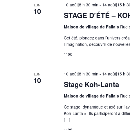
10 août|8 h 30 min
-
14 août|15 h 3
e
LUN
10
n
STAGE D’ÉTÉ – KO
t
Maison de village de Fallais
Rue d
r
é
Cet été, plongez dans l’univers créat
e
l’imagination, découvrir de nouvell
s
110€
d
u
f
10 août|8 h 30 min
-
14 août|15 h 3
LUN
10
o
Stage Koh-Lanta
r
m
Maison de village de Fallais
Rue d
u
Ce stage, dynamique et axé sur l’av
l
Koh-Lanta ». Ils participeront à diff
a
[…]
i
110€