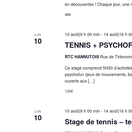
u
en découvertes ! Chaque jour, une n
a
48€
l
i
s
10 août|9 h 00 min
-
14 août|16 h 0
LUN
10
a
TENNIS + PSYCHO
t
i
RTC HANNUTOIS
Rue de Tirlemon
o
Ce stage comprend 5H30 d’activités
n
psychofun (jeux de mouvements, ball
d
ouverte aux […]
e
120€
l
a
l
10 août|9 h 00 min
-
14 août|16 h 0
LUN
10
i
Stage de tennis – t
s
t