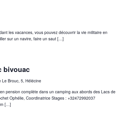
ant les vacances, vous pouvez découvrir la vie militaire en
ller sur un navire, faire un saut […]
c bivouac
 Le Brouc, 5, Hélécine
urs en pension complète dans un camping aux abords des Lacs de
 Pochet Ophélie, Coordinatrice Stages : +32472992037
om […]