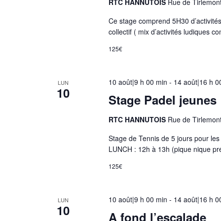
RTC HANNUTOIS
Rue de Tirlemon
e
Ce stage comprend 5H30 d’activités 
d
collectif ( mix d’activités ludiques
e
125€
s
é
v
10 août|9 h 00 min
-
14 août|16 h 0
LUN
é
10
Stage Padel jeunes
n
e
RTC HANNUTOIS
Rue de Tirlemon
m
Stage de Tennis de 5 jours pour l
e
LUNCH : 12h à 13h (pique nique p
n
t
125€
s
a
10 août|9 h 00 min
-
14 août|16 h 0
LUN
v
10
A fond l’escalade
e