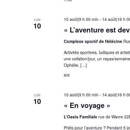
r
e
e
10 août|9 h 00 min
-
14 août|16 h 0
LUN
10
n
« L’aventure est dev
t
r
Complexe sportif de Hélécine
Rue
a
Activités sportives, ludiques et arti
î
une collation/jour, un repas/semaine
n
Ophélie, […]
e
80€
r
a
l
10 août|9 h 00 min
-
14 août|16 h 0
LUN
10
'
« En voyage »
a
c
L’Oasis Familiale
rue de Wavre 22
t
Prêts pour l’aventure ? Pendant 5 