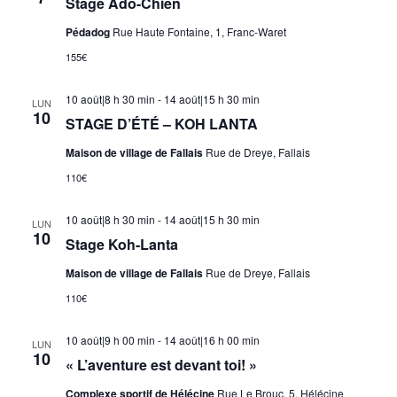
Stage Ado-Chien
Pédadog
Rue Haute Fontaine, 1, Franc-Waret
155€
10 août|8 h 30 min
-
14 août|15 h 30 min
LUN
10
STAGE D’ÉTÉ – KOH LANTA
Maison de village de Fallais
Rue de Dreye, Fallais
110€
10 août|8 h 30 min
-
14 août|15 h 30 min
LUN
10
Stage Koh-Lanta
Maison de village de Fallais
Rue de Dreye, Fallais
110€
10 août|9 h 00 min
-
14 août|16 h 00 min
LUN
10
« L’aventure est devant toi! »
Complexe sportif de Hélécine
Rue Le Brouc, 5, Hélécine