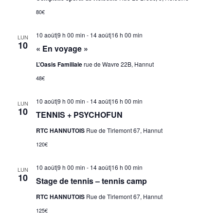
80€
10 août|9 h 00 min
-
14 août|16 h 00 min
LUN
10
« En voyage »
L’Oasis Familiale
rue de Wavre 22B, Hannut
48€
10 août|9 h 00 min
-
14 août|16 h 00 min
LUN
10
TENNIS + PSYCHOFUN
RTC HANNUTOIS
Rue de Tirlemont 67, Hannut
120€
10 août|9 h 00 min
-
14 août|16 h 00 min
LUN
10
Stage de tennis – tennis camp
RTC HANNUTOIS
Rue de Tirlemont 67, Hannut
125€