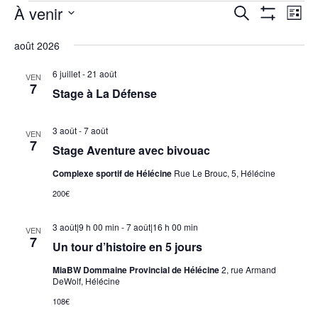
Évènements
À venir
Recherche
Nav
Recherche
Liste
Montrer
de
et
Sélectionnez
Les
vue
août 2026
navigation
Filtres
une
Évè
de
date.
6 juillet
-
21 août
VEN
7
vues
Stage à La Défense
Évènements
3 août
-
7 août
VEN
7
Stage Aventure avec bivouac
Complexe sportif de Hélécine
Rue Le Brouc, 5, Hélécine
200€
3 août|9 h 00 min
-
7 août|16 h 00 min
VEN
7
Un tour d’histoire en 5 jours
MiaBW Dommaine Provincial de Hélécine
2, rue Armand
DeWolf, Hélécine
108€