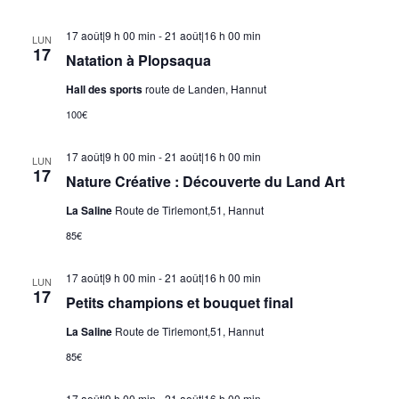
17 août|9 h 00 min
-
21 août|16 h 00 min
LUN
17
Natation à Plopsaqua
Hall des sports
route de Landen, Hannut
100€
17 août|9 h 00 min
-
21 août|16 h 00 min
LUN
17
Nature Créative : Découverte du Land Art
La Saline
Route de Tirlemont,51, Hannut
85€
17 août|9 h 00 min
-
21 août|16 h 00 min
LUN
17
Petits champions et bouquet final
La Saline
Route de Tirlemont,51, Hannut
85€
17 août|9 h 00 min
-
21 août|16 h 00 min