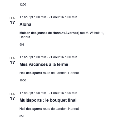
125€
17 août|9 h 00 min
-
21 août|16 h 00 min
LUN
17
Aloha
Maison des jeunes de Hannut (Avernas)
rue M. Withofs 1,
Hannut
50€
17 août|9 h 00 min
-
21 août|16 h 00 min
LUN
17
Mes vacances à la ferme
Hall des sports
route de Landen, Hannut
105€
17 août|9 h 00 min
-
21 août|16 h 00 min
LUN
17
Multisports : le bouquet final
Hall des sports
route de Landen, Hannut
85€