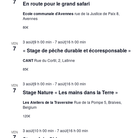
7
En route pour le grand safari
Ecole communale d’Avennes
rue de la Justice de Paix 8,
Avennes
80€
3 août|9 h 00 min
-
7 août|16 h 00 min
VEN
7
« Stage de pêche durable et écoresponsable »
CANT
Rue du Cortil, 2, Latinne
85€
3 août|9 h 00 min
-
7 août|16 h 00 min
VEN
7
Stage Nature « Les mains dans la Terre »
Les Ateliers de la Traversine
Rue de la Pompe 5, Braives,
Belgium
120€
3 août|10 h 00 min
-
7 août|16 h 00 min
VEN
7