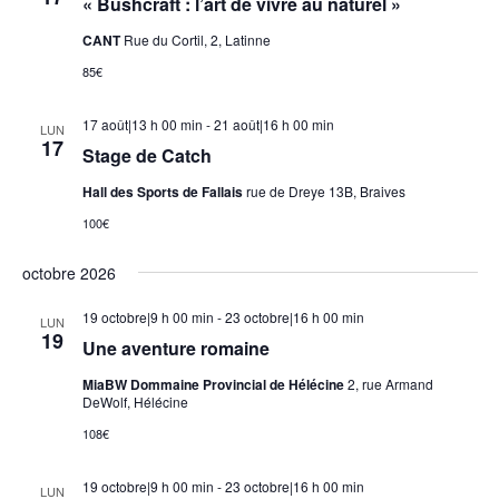
« Bushcraft : l’art de vivre au naturel »
CANT
Rue du Cortil, 2, Latinne
85€
17 août|13 h 00 min
-
21 août|16 h 00 min
LUN
17
Stage de Catch
Hall des Sports de Fallais
rue de Dreye 13B, Braives
100€
octobre 2026
19 octobre|9 h 00 min
-
23 octobre|16 h 00 min
LUN
19
Une aventure romaine
MiaBW Dommaine Provincial de Hélécine
2, rue Armand
DeWolf, Hélécine
108€
19 octobre|9 h 00 min
-
23 octobre|16 h 00 min
LUN