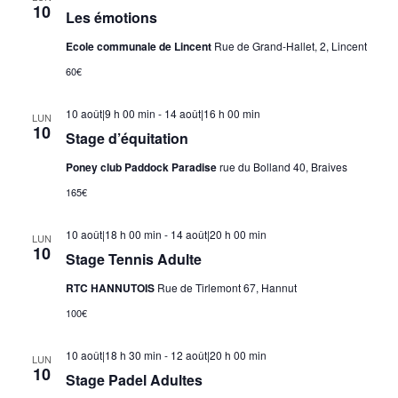
10
Les émotions
Ecole communale de Lincent
Rue de Grand-Hallet, 2, Lincent
60€
10 août|9 h 00 min
-
14 août|16 h 00 min
LUN
10
Stage d’équitation
Poney club Paddock Paradise
rue du Bolland 40, Braives
165€
10 août|18 h 00 min
-
14 août|20 h 00 min
LUN
10
Stage Tennis Adulte
RTC HANNUTOIS
Rue de Tirlemont 67, Hannut
100€
10 août|18 h 30 min
-
12 août|20 h 00 min
LUN
10
Stage Padel Adultes