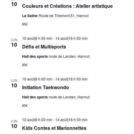
10
Couleurs et Créations : Atelier artistique
La Saline
Route de Tirlemont,51, Hannut
95€
10 août|9 h 00 min
-
14 août|16 h 00 min
LUN
10
Défis et Multisports
Hall des sports
route de Landen, Hannut
85€
10 août|9 h 00 min
-
14 août|16 h 00 min
LUN
10
Initiation Taekwondo
Hall des sports
route de Landen, Hannut
85€
10 août|9 h 00 min
-
14 août|16 h 00 min
LUN
10
Kids Contes et Marionnettes