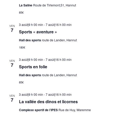
La Saline
Route de Tirlemont,51, Hannut
85€
3 août|9 h 00 min
-
7 août|16 h 00 min
VEN
7
Sports « aventure »
Hall des sports
route de Landen, Hannut
180€
3 août|9 h 00 min
-
7 août|16 h 00 min
VEN
7
Sports en folie
Hall des sports
route de Landen, Hannut
85€
3 août|9 h 00 min
-
7 août|16 h 00 min
VEN
7
La vallée des dinos et licornes
Complexe sportif de l’IPES
Rue de Huy, Waremme