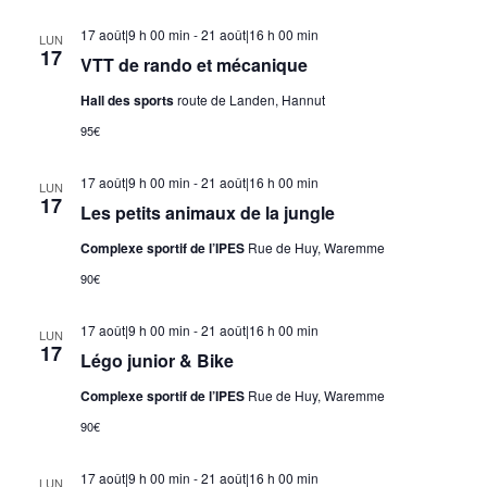
17 août|9 h 00 min
-
21 août|16 h 00 min
LUN
17
VTT de rando et mécanique
Hall des sports
route de Landen, Hannut
95€
17 août|9 h 00 min
-
21 août|16 h 00 min
LUN
17
Les petits animaux de la jungle
Complexe sportif de l’IPES
Rue de Huy, Waremme
90€
17 août|9 h 00 min
-
21 août|16 h 00 min
LUN
17
Légo junior & Bike
Complexe sportif de l’IPES
Rue de Huy, Waremme
90€
17 août|9 h 00 min
-
21 août|16 h 00 min
LUN