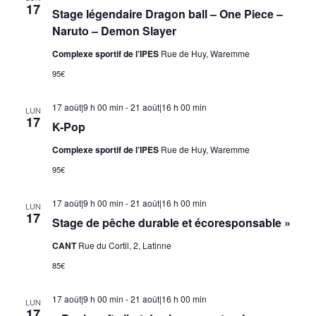
17
Stage légendaire Dragon ball – One Piece –
Naruto – Demon Slayer
Complexe sportif de l’IPES
Rue de Huy, Waremme
95€
17 août|9 h 00 min
-
21 août|16 h 00 min
LUN
17
K-Pop
Complexe sportif de l’IPES
Rue de Huy, Waremme
95€
17 août|9 h 00 min
-
21 août|16 h 00 min
LUN
17
Stage de pêche durable et écoresponsable »
CANT
Rue du Cortil, 2, Latinne
85€
17 août|9 h 00 min
-
21 août|16 h 00 min
LUN
17