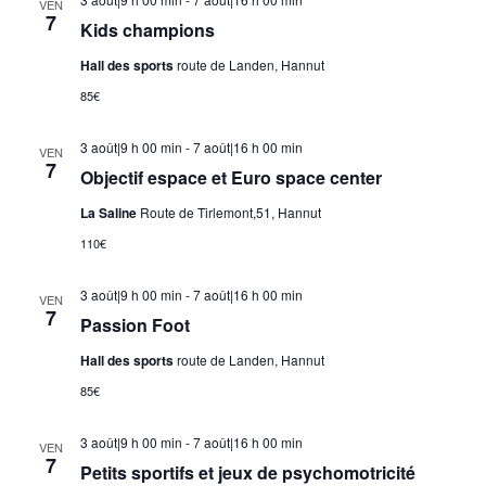
VEN
7
Kids champions
Hall des sports
route de Landen, Hannut
85€
3 août|9 h 00 min
-
7 août|16 h 00 min
VEN
7
Objectif espace et Euro space center
La Saline
Route de Tirlemont,51, Hannut
110€
3 août|9 h 00 min
-
7 août|16 h 00 min
VEN
7
Passion Foot
Hall des sports
route de Landen, Hannut
85€
3 août|9 h 00 min
-
7 août|16 h 00 min
VEN
7
Petits sportifs et jeux de psychomotricité