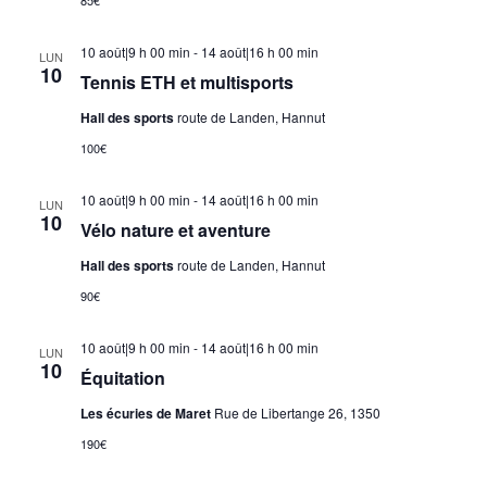
10 août|9 h 00 min
-
14 août|16 h 00 min
LUN
10
Tennis ETH et multisports
Hall des sports
route de Landen, Hannut
100€
10 août|9 h 00 min
-
14 août|16 h 00 min
LUN
10
Vélo nature et aventure
Hall des sports
route de Landen, Hannut
90€
10 août|9 h 00 min
-
14 août|16 h 00 min
LUN
10
Équitation
Les écuries de Maret
Rue de Libertange 26, 1350
190€