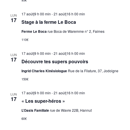
17 août|9 h 00 min
-
21 août|16 h 00 min
LUN
17
Stage à la ferme Le Boca
Ferme Le Boca
rue Boca de Waremme n° 2, Faimes
110€
17 août|9 h 00 min
-
21 août|16 h 00 min
LUN
17
Découvre tes supers pouvoirs
Ingrid Charles Kinésiologue
Rue de la Filature, 37, Jodoigne
150€
17 août|9 h 00 min
-
21 août|16 h 00 min
LUN
17
« Les super-héros »
L’Oasis Familiale
rue de Wavre 22B, Hannut
60€