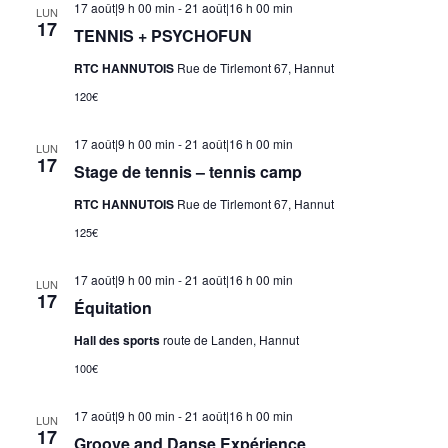
17 août|9 h 00 min
-
21 août|16 h 00 min
LUN
17
TENNIS + PSYCHOFUN
RTC HANNUTOIS
Rue de Tirlemont 67, Hannut
120€
17 août|9 h 00 min
-
21 août|16 h 00 min
LUN
17
Stage de tennis – tennis camp
RTC HANNUTOIS
Rue de Tirlemont 67, Hannut
125€
17 août|9 h 00 min
-
21 août|16 h 00 min
LUN
17
Équitation
Hall des sports
route de Landen, Hannut
100€
17 août|9 h 00 min
-
21 août|16 h 00 min
LUN
17
Groove and Danse Expérience