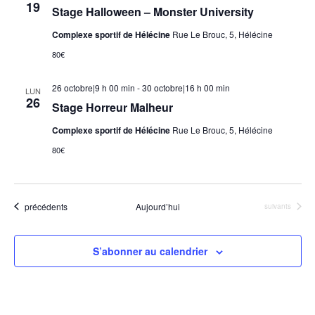
19
Stage Halloween – Monster University
Complexe sportif de Hélécine
Rue Le Brouc, 5, Hélécine
80€
26 octobre|9 h 00 min
-
30 octobre|16 h 00 min
LUN
26
Stage Horreur Malheur
Complexe sportif de Hélécine
Rue Le Brouc, 5, Hélécine
80€
Évènements
précédents
Aujourd’hui
Évènements
suivants
S’abonner au calendrier