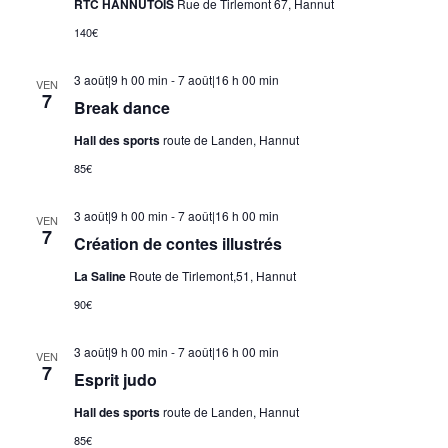
RTC HANNUTOIS
Rue de Tirlemont 67, Hannut
140€
3 août|9 h 00 min
-
7 août|16 h 00 min
VEN
7
Break dance
Hall des sports
route de Landen, Hannut
85€
3 août|9 h 00 min
-
7 août|16 h 00 min
VEN
7
Création de contes illustrés
La Saline
Route de Tirlemont,51, Hannut
90€
3 août|9 h 00 min
-
7 août|16 h 00 min
VEN
7
Esprit judo
Hall des sports
route de Landen, Hannut
85€