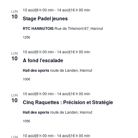
10 août|9 h 00 min
-
14 août|16 h 00 min
LUN
10
Stage Padel jeunes
RTC HANNUTOIS
Rue de Tirlemont 67, Hannut
125€
10 août|9 h 00 min
-
14 août|16 h 00 min
LUN
10
A fond l’escalade
Hall des sports
route de Landen, Hannut
100€
10 août|9 h 00 min
-
14 août|16 h 00 min
LUN
10
Cinq Raquettes : Précision et Stratégie
Hall des sports
route de Landen, Hannut
105€
10 août|9 h 00 min
-
14 août|16 h 00 min
LUN