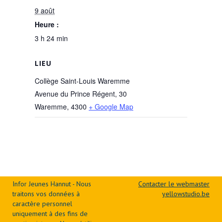
9 août
Heure :
3 h 24 min
LIEU
Collège Saint-Louis Waremme
Avenue du Prince Régent, 30
Waremme
,
4300
+ Google Map
Infor Jeunes Hannut - Nous
Contacter le webmaster
traitons vos données à
yellowstudio.be
caractère personnel
uniquement à des fins de